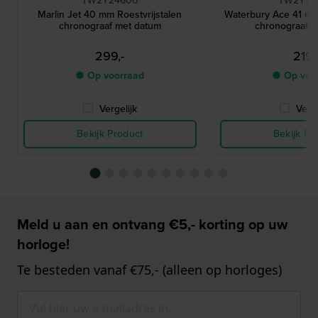
TW2Y24600
TW2Y19
Marlin Jet 40 mm Roestvrijstalen
Waterbury Ace 41 mm 
chronograaf met datum
chronograaf 
299,-
219,
● Op voorraad
● Op voo
Vergelijk
Verge
Bekijk Product
Bekijk Pr
Meld u aan en ontvang €5,- korting op uw
horloge!
Te besteden vanaf €75,- (alleen op horloges)