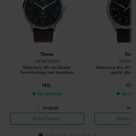
Timex
Time
TW2W75600
TW2Y70
Waterbury 40 mm Quartz
Waterbury Ace 41 mm 
herenhorloge met maanfase
quartz pilote
149,-
179,
● Op voorraad
● Op voo
Vergelijk
Verge
Bekijk Product
Bekijk Pr