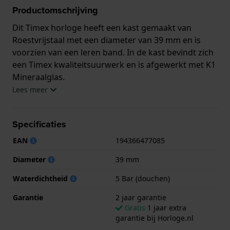
Productomschrijving
Dit Timex horloge heeft een kast gemaakt van
Roestvrijstaal met een diameter van 39 mm en is
voorzien van een leren band. In de kast bevindt zich
een Timex kwaliteitsuurwerk en is afgewerkt met K1
Mineraalglas.
Lees meer
Het horloge is 5ATM. Dit betekent dat het horloge
geschikt is om mee te douchen. Verder wordt het
Specificaties
horloge geleverd met 2 jaar garantie.
EAN
194366477085
.
Diameter
39 mm
Waterdichtheid
5 Bar (douchen)
Garantie
2 jaar garantie
Gratis
1 jaar extra
garantie bij Horloge.nl