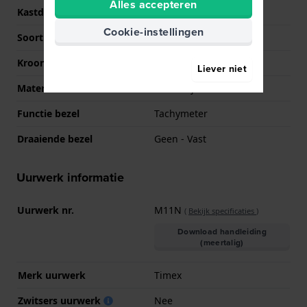
Alles accepteren
Kastdeksel
Klikkast
Cookie-instellingen
Soort glas
K1 Mineraal
Kroon
Trek kroon
Liever niet
Materiaal bezel
Roestvrij staal
Functie bezel
Tachymeter
Draaiende bezel
Geen - Vast
Uurwerk informatie
Uurwerk nr.
M11N
(
Bekijk specificaties
)
Download handleiding
(meertalig)
Merk uurwerk
Timex
Zwitsers uurwerk
Nee