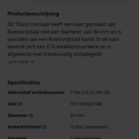
Productomschrijving
Dit Tissot horloge heeft een kast gemaakt van
Roestvrijstaal met een diameter van 34 mm en is
voorzien van een Roestvrijstaal band. In de kast
bevindt zich een ETA kwaliteitsuurwerk en is
afgewerkt met Enkelvoudig ontspiegeld
saffierglasglas.
Lees meer
Het horloge is 10ATM. Dit betekent dat het horloge
Specificaties
geschikt is om mee te zwemmen. Verder wordt het
horloge geleverd met 2 jaar garantie.
Alternatief artikelnummer
T156.210.22.041.00
EAN
7611608321348
.
Diameter
34 mm
Waterdichtheid
10 Bar (zwemmen)
Garantie
2 jaar garantie