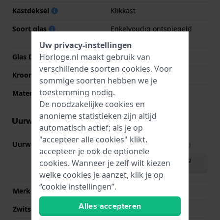
Kastdeksel
Klikkast
Soort glas
Enkelvoudig ontspiegeld
saffierglas
Uw privacy-instellingen
Horloge.nl maakt gebruik van
Glas Diameter
29.00
verschillende soorten
cookies
. Voor
Kroon
Trek kroon
sommige soorten hebben we je
toestemming nodig.
Materiaal bezel
Roestvrij staal
De noodzakelijke cookies en
anonieme statistieken zijn altijd
Uurwerk informatie
automatisch actief; als je op
"accepteer alle cookies" klikt,
Uurwerk nr.
F05.115
(
Bekijk specificaties
)
accepteer je ook de optionele
Download handleiding
cookies. Wanneer je zelf wilt kiezen
(English)
welke cookies je aanzet, klik je op
“cookie instellingen”.
Merk uurwerk
ETA
Alles accepteren
Zwitsers uurwerk
Ja