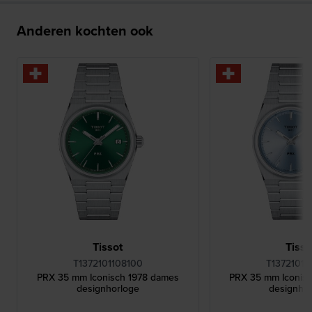
Anderen kochten ook
Tissot
Tisso
T1372101108100
T13721011
PRX 35 mm Iconisch 1978 dames
PRX 35 mm Iconis
designhorloge
designho