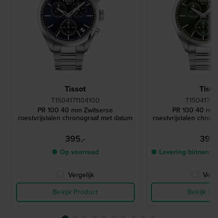
Tissot
Tisso
T1504171104100
T15041711
PR 100 40 mm Zwitserse
PR 100 40 mm 
roestvrijstalen chronograaf met datum
roestvrijstalen chron
395,-
395,
● Op voorraad
● Levering binnen 2
Vergelijk
Verge
Bekijk Product
Bekijk Pr