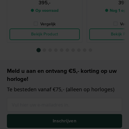
395,-
395,
● Op voorraad
● Nog 1 op 
Vergelijk
Verge
Bekijk Product
Bekijk Pr
Meld u aan en ontvang €5,- korting op uw
horloge!
Te besteden vanaf €75,- (alleen op horloges)
Inschrijven