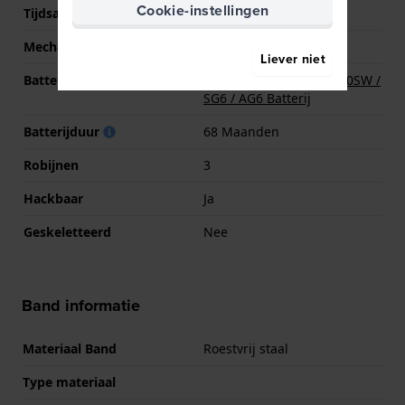
Cookie-instellingen
Tijdsaanduiding
Analoog
Mechanisme
Quartz
Liever niet
Batterij
Renata R371 371 / SR920SW /
SG6 / AG6 Batterij
Batterijduur
68 Maanden
Robijnen
3
Hackbaar
Ja
Geskeletteerd
Nee
Band informatie
Materiaal Band
Roestvrij staal
Type materiaal