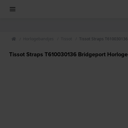
Horlogebandjes
Tissot
Tissot Straps T61003013
Tissot Straps T610030136 Bridgeport Horlog