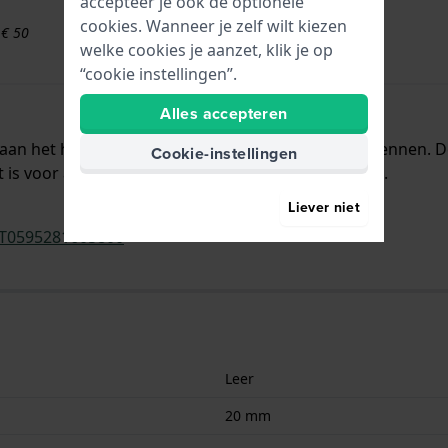
accepteer je ook de optionele
cookies. Wanneer je zelf wilt kiezen
 € 50
welke cookies je aanzet, klik je op
“cookie instellingen”.
Alles accepteren
t aan het horloge bevestigd door middel van bandpennen. 
Cookie-instellingen
is voor alle Tissot horloges met een rechte aanzet.
Liever niet
T0595281605800
Leer
20 mm