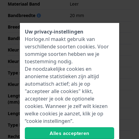
Materiaal Band
Leer
Bandbreedte
20 mm
Breedte bandaanzet
20 mm
Uw privacy-instellingen
Bandbreedte bij sluiting
18 mm
Horloge.nl maakt gebruik van
verschillende soorten
cookies
. Voor
Kleur Band
Zwart
sommige soorten hebben we je
toestemming nodig.
Kleur stiksel
Zwart
De noodzakelijke cookies en
Type sluiting
Gesp vouwsluiting
anonieme statistieken zijn altijd
automatisch actief; als je op
Kleur sluiting
Zilver
"accepteer alle cookies" klikt,
Lengte band op 12 uur
75 mm
accepteer je ook de optionele
(mm)
cookies. Wanneer je zelf wilt kiezen
welke cookies je aanzet, klik je op
Lengte band op 6 uur (mm)
120 mm
“cookie instellingen”.
Type bevestiging
Bandpennen
Alles accepteren
Rechte bandaanzet
Ja