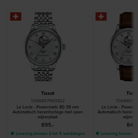
Tissot
Tisso
T0064071103302
T00640716
Le Locle - Powermatic 80 39 mm
Le Locle - Powerm
Automatisch herenhorloge met open
Automatisch herenh
wijzerplaat
wijzerpl
895,-
845,
● Levering binnen 2 tot 5 werkdagen
● Levering binnen 2