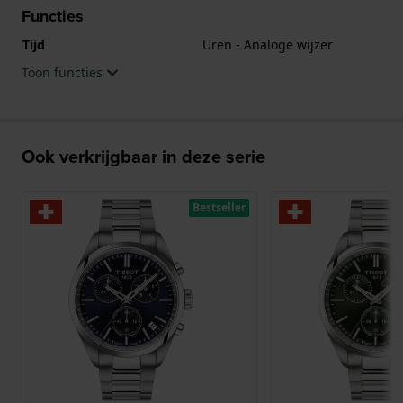
Het horloge is 5ATM. Dit betekent dat het horloge
Functies
geschikt is om mee te douchen. Verder wordt het
Tijd
Uren - Analoge wijzer
horloge geleverd met 2 jaar garantie.
Toon functies
.
Ook verkrijgbaar in deze serie
Bestseller