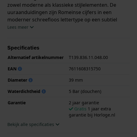
zowel moderne als klassieke stijlelementen. De
uuraanduidingen zijn Romeinse cijfers in een
moderner schreefloos lettertype op een subtiel
geguillocheerde band rond een gedrukt
Lees meer
minutenraster. Alle aandacht wordt getrokken door
het automatische Powermatic 80 uurwerk dat
Specificaties
zichtbaar is via zowel de wijzerplaat als de
achterkant van de kast. De klassieke zwaardvormige
Alternatief artikelnummer
T139.836.11.048.00
wijzers zijn functioneel maar ingetogen en voegen
EAN
7611608315750
nog een laag toe aan dit prachtig vervaardigde
horloge.
Diameter
39 mm
Dit Tissot horloge heeft een kast gemaakt van
Waterdichtheid
5 Bar (douchen)
Roestvrijstaal met een diameter van 39 mm en is
Garantie
2 jaar garantie
voorzien van een Roestvrijstaal band. In de kast
Gratis
1 jaar extra
bevindt zich een ETA kwaliteitsuurwerk en is
garantie bij Horloge.nl
afgewerkt met Enkelvoudig ontspiegeld
Bekijk alle specificaties
saffierglasglas.