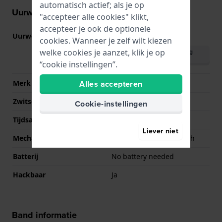
automatisch actief; als je op
Uurwerk informatie
"accepteer alle cookies" klikt,
accepteer je ook de optionele
Uurwerk nr.
80.601
(
Bekijk specificaties
)
cookies. Wanneer je zelf wilt kiezen
welke cookies je aanzet, klik je op
Download handleiding
(English)
“cookie instellingen”.
Alles accepteren
Merk uurwerk
ETA
Zwitsers uurwerk
Ja
Cookie-instellingen
Tijdsaanduiding
Analoog
Liever niet
Mechanisme
Mechanisch automatisch
Batterij
No battery needed
Hackbaar
Ja
Band informatie