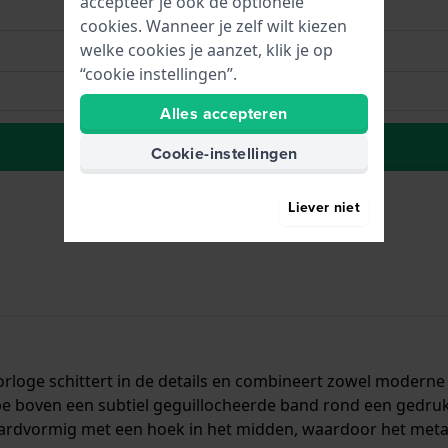
accepteer je ook de optionele
cookies. Wanneer je zelf wilt kiezen
welke cookies je aanzet, klik je op
“cookie instellingen”.
Alles accepteren
Plaats in wenslijst
Cookie-instellingen
Liever niet
rloge schittert in de details en combineert zowel moderne a
ype boven een subtiel geguillocheerde band rond een gedru
waardvormig met een hoek in het midden, waardoor het metaal