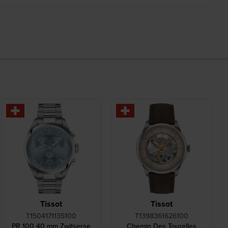
Tissot
Tissot
T1504171135100
T1398361626100
PR 100 40 mm Zwitserse
Chemin Des Tourelles