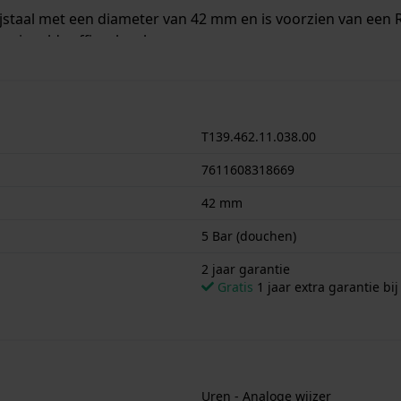
jstaal met een diameter van 42 mm en is voorzien van een Ro
spiegeld saffierglasglas.
chikt is om mee te douchen. Verder wordt het horloge gelev
T139.462.11.038.00
7611608318669
42 mm
5 Bar (douchen)
2 jaar garantie
Gratis
1 jaar extra garantie bij
Uren - Analoge wijzer