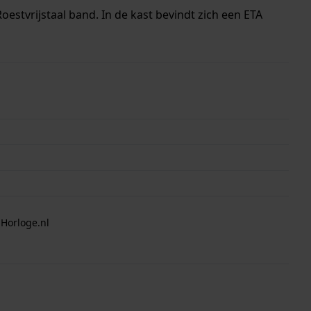
estvrijstaal band. In de kast bevindt zich een ETA
erd met 2 jaar garantie.
 Horloge.nl