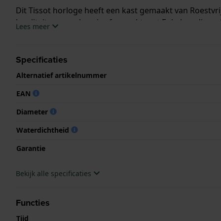
Dit Tissot horloge heeft een kast gemaakt van Roestvri
kwaliteitsuurwerk en is afgewerkt met Enkelvoudig ont
Lees meer
Het horloge is 5ATM. Dit betekent dat het horloge ges
Specificaties
.
Alternatief artikelnummer
EAN
Diameter
Waterdichtheid
Garantie
Bekijk alle specificaties
Functies
Tijd