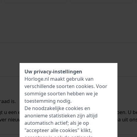
Uw privacy-instellingen
Horloge.nl maakt gebruik van
verschillende soorten
cookies
. Voor
sommige soorten hebben we je
toestemming nodig.
aad is.
De noodzakelijke cookies en
ngt u een e-mail zodra we het weer op voorraad hebben. U b
anonieme statistieken zijn altijd
ver nieuwe voorraad. Het wordt onmiddellijk daarna uit on
automatisch actief; als je op
"accepteer alle cookies" klikt,