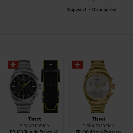
Stopwatch / Chronograaf
Tissot
Tissot
T1504171105100
T1504173303100
PR 100 Tour de France 40
PR 100 40 mm Zwitserse