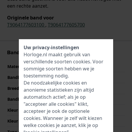
een rechte aanzet.
Originele band voor
T9064177603100
,
T9064177605700
Uw privacy-instellingen
Band informatie
Horloge.nl maakt gebruik van
verschillende soorten
cookies
. Voor
Materiaal Band
Leer
sommige soorten hebben we je
toestemming nodig.
Bandbreedte
20 mm
De noodzakelijke cookies en
Breedte bandaanzet
20 mm
anonieme statistieken zijn altijd
automatisch actief; als je op
Bandbreedte bij sluiting
18 mm
"accepteer alle cookies" klikt,
Kleur Band
Bruin
accepteer je ook de optionele
cookies. Wanneer je zelf wilt kiezen
Kleur stiksel
Bruin
welke cookies je aanzet, klik je op
Type sluiting
Geen