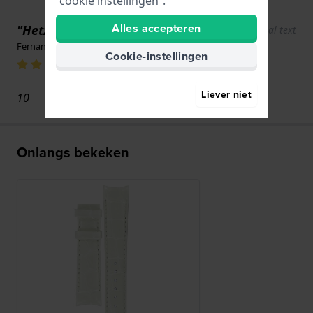
“cookie instellingen”.
Alles accepteren
"Hetzelfde als hierboven"
Show original text
Fernando Alves · 17 juni 2022
Cookie-instellingen
Liever niet
10
Onlangs bekeken