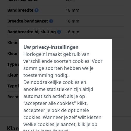
Bandbreedte
18 mm
Breedte bandaanzet
18 mm
Bandbreedte bij sluiting
16 mm
Kleur Band
Wit
Uw privacy-instellingen
Kleur stiksel
Wit
Horloge.nl maakt gebruik van
verschillende soorten
cookies
. Voor
Type sluiting
Geen
sommige soorten hebben we je
toestemming nodig.
Kleur sluiting
NVT
De noodzakelijke cookies en
Type bevestiging
Bandpennen
anonieme statistieken zijn altijd
automatisch actief; als je op
Rechte bandaanzet
Nee
"accepteer alle cookies" klikt,
accepteer je ook de optionele
cookies. Wanneer je zelf wilt kiezen
welke cookies je aanzet, klik je op
Klantenreviews