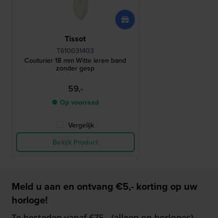
Tissot
T610031403
Couturier 18 mm Witte leren band
zonder gesp
59,-
● Op voorraad
Vergelijk
Bekijk Product
Meld u aan en ontvang €5,- korting op uw
horloge!
Te besteden vanaf €75,- (alleen op horloges)