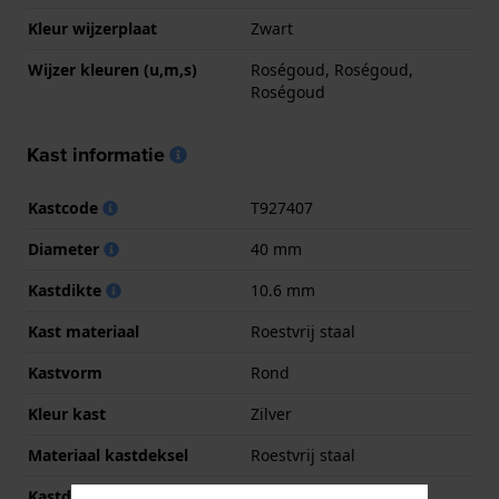
Kleur wijzerplaat
Zwart
Wijzer kleuren (u,m,s)
Roségoud, Roségoud,
Roségoud
Kast informatie
Kastcode
T927407
Diameter
40 mm
Kastdikte
10.6 mm
Kast materiaal
Roestvrij staal
Kastvorm
Rond
Kleur kast
Zilver
Materiaal kastdeksel
Roestvrij staal
Kastdeksel
Klikkast