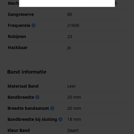
Mechanisme
Mechanisch automatisch
Gangreserve
80
Frequentie
21600
Robijnen
23
Hackbaar
Ja
Band informatie
Materiaal Band
Leer
Bandbreedte
20 mm
Breedte bandaanzet
20 mm
Bandbreedte bij sluiting
18 mm
Kleur Band
Zwart