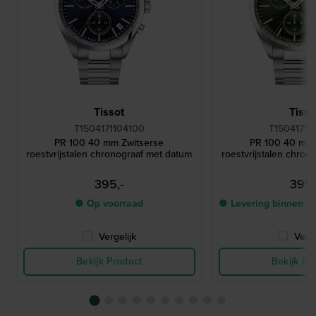
Tissot
Tisso
T1504171104100
T15041711
PR 100 40 mm Zwitserse
PR 100 40 mm 
roestvrijstalen chronograaf met datum
roestvrijstalen chron
395,-
395,
● Op voorraad
● Levering binnen 2
Vergelijk
Verge
Bekijk Product
Bekijk Pr