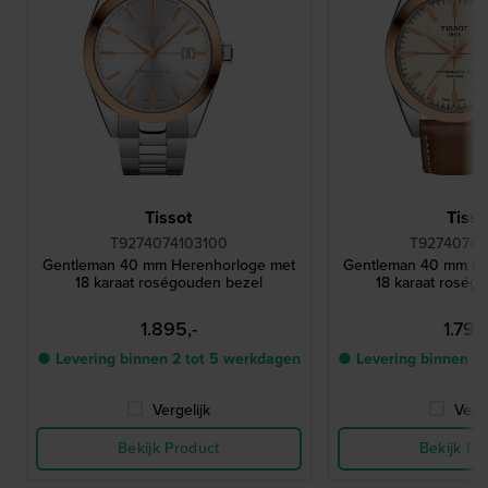
Tissot
Tisso
T9274074103100
T92740746
Gentleman 40 mm Herenhorloge met
Gentleman 40 mm He
18 karaat roségouden bezel
18 karaat roség
1.895,-
1.795
● Levering binnen 2 tot 5 werkdagen
● Levering binnen 2
Vergelijk
Verge
Bekijk Product
Bekijk Pr