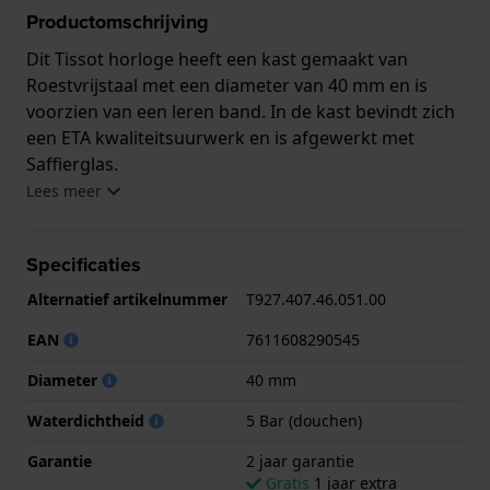
Productomschrijving
Dit Tissot horloge heeft een kast gemaakt van
Roestvrijstaal met een diameter van 40 mm en is
voorzien van een leren band. In de kast bevindt zich
een ETA kwaliteitsuurwerk en is afgewerkt met
Saffierglas.
Lees meer
Het horloge is 5ATM. Dit betekent dat het horloge
geschikt is om mee te douchen. Verder wordt het
Specificaties
horloge geleverd met 2 jaar garantie.
Alternatief artikelnummer
T927.407.46.051.00
.
EAN
7611608290545
Diameter
40 mm
Waterdichtheid
5 Bar (douchen)
Garantie
2 jaar garantie
Gratis
1 jaar extra