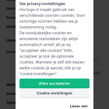
Uw privacy-instellingen
Soort glas
Saffier
Horloge.nl maakt gebruik van
verschillende soorten
cookies
. Voor
Kroon
Trek kroon
sommige soorten hebben we je
Materiaal bezel
Roségoud 18K
toestemming nodig.
De noodzakelijke cookies en
anonieme statistieken zijn altijd
Uurwerk informatie
automatisch actief; als je op
"accepteer alle cookies" klikt,
Uurwerk nr.
C07.111
(
Bekijk specificaties
)
accepteer je ook de optionele
Download handleiding
cookies. Wanneer je zelf wilt kiezen
(English)
welke cookies je aanzet, klik je op
Download handleiding (Dutch)
“cookie instellingen”.
Alles accepteren
Merk uurwerk
ETA
Cookie-instellingen
Zwitsers uurwerk
Ja
Tijdsaanduiding
Analoog
Liever niet