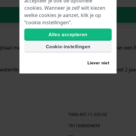
accepteer je ook de optionele
cookies. Wanneer je zelf wilt kiezen
In Winkelwagen
welke cookies je aanzet, klik je op
“cookie instellingen”.
Alles accepteren
Cookie-instellingen
jstaal met een diameter van 39 mm en is voorzien van een Ro
Liever niet
waterdicht is.. Verder wordt het horloge geleverd met 2 jaa
T006.407.11.033.02
7611608304839