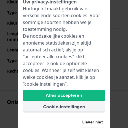
Uw privacy-instellingen
Kleur stiksel
Wit
Horloge.nl maakt gebruik van
Type sluiting
Gesp
verschillende soorten
cookies
. Voor
sommige soorten hebben we je
Kleur sluiting
Goud
toestemming nodig.
Lengte band op 12 uur
65 mm
De noodzakelijke cookies en
(mm)
anonieme statistieken zijn altijd
automatisch actief; als je op
Lengte band op 6 uur (mm)
105 mm
"accepteer alle cookies" klikt,
Type bevestiging
Bandpennen
accepteer je ook de optionele
cookies. Wanneer je zelf wilt kiezen
Rechte bandaanzet
Ja
welke cookies je aanzet, klik je op
“cookie instellingen”.
Alles accepteren
Onlangs bekeken
Cookie-instellingen
Liever niet