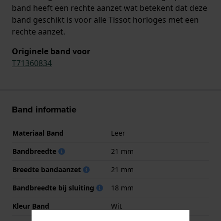
band heeft een rechte aanzet wat betekent dat deze
band geschikt is voor alle Tissot horloges met een
rechte aanzet.
Originele band voor
T71360834
Band informatie
Materiaal Band
Leer
Bandbreedte
21 mm
Breedte bandaanzet
21 mm
Bandbreedte bij sluiting
18 mm
Kleur Band
Wit