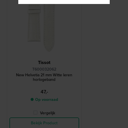
Tissot
T600032062
New Helvetia 21 mm Witte leren
horlogeband
47,-
● Op voorraad
Vergelijk
Bekijk Product