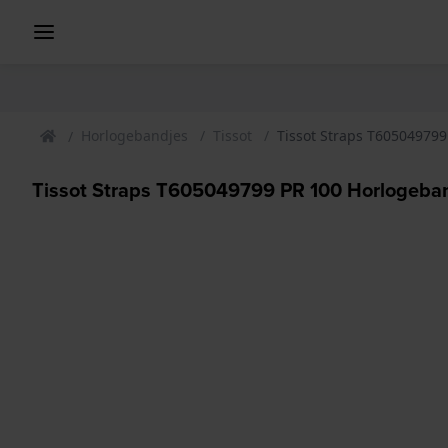
Horlogebandjes
Tissot
Tissot Straps T60504979
Tissot Straps T605049799 PR 100 Horlogeba