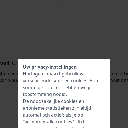
aad is.
Uw privacy-instellingen
ngt u een e-mail zodra we het weer op voorraad hebben. U b
Horloge.nl maakt gebruik van
ver nieuwe voorraad. Het wordt onmiddellijk daarna uit on
verschillende soorten
cookies
. Voor
sommige soorten hebben we je
toestemming nodig.
De noodzakelijke cookies en
anonieme statistieken zijn altijd
automatisch actief; als je op
"accepteer alle cookies" klikt,