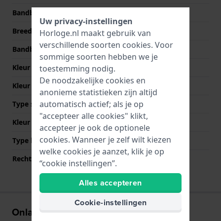
Bandbreedte
20 mm
Uw privacy-instellingen
Breedte bandaanzet
20 mm
Horloge.nl maakt gebruik van
verschillende soorten
cookies
. Voor
Bandbreedte bij sluiting
18 mm
sommige soorten hebben we je
Kleur Band
Zwart
toestemming nodig.
De noodzakelijke cookies en
Kleur stiksel
Zwart
anonieme statistieken zijn altijd
automatisch actief; als je op
Type sluiting
Gesp
"accepteer alle cookies" klikt,
Kleur sluiting
Zwart
accepteer je ook de optionele
cookies. Wanneer je zelf wilt kiezen
Type bevestiging
Quick release pushpins
welke cookies je aanzet, klik je op
Rechte bandaanzet
Ja
“cookie instellingen”.
Alles accepteren
Cookie-instellingen
Onlangs bekeken