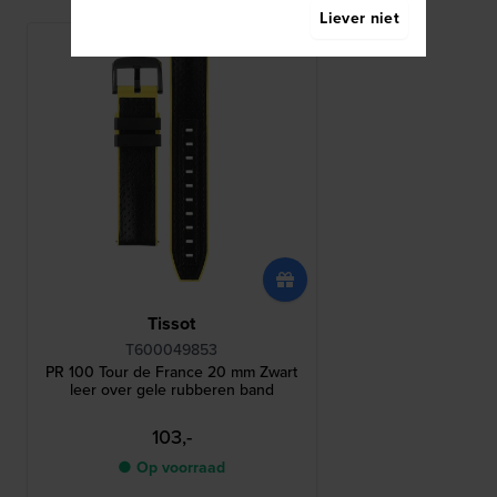
Liever niet
Tissot
T600049853
PR 100 Tour de France 20 mm Zwart
leer over gele rubberen band
103,-
● Op voorraad