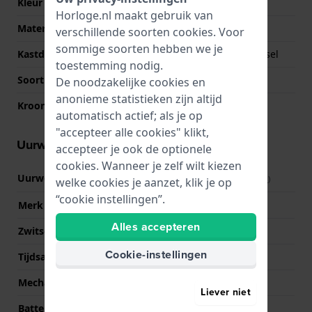
Kleur kast
Bicolor
Horloge.nl maakt gebruik van
Materiaal kastdeksel
Roestvrij staal
verschillende soorten
cookies
. Voor
sommige soorten hebben we je
Kastdeksel
Geschroefde achterdeksel
toestemming nodig.
Soort glas
Saffier
De noodzakelijke cookies en
anonieme statistieken zijn altijd
Kroon
Trek kroon
automatisch actief; als je op
"accepteer alle cookies" klikt,
Uurwerk informatie
accepteer je ook de optionele
cookies. Wanneer je zelf wilt kiezen
Uurwerk nr.
F06.615
(
Bekijk specificaties
)
welke cookies je aanzet, klik je op
“cookie instellingen”.
Merk uurwerk
ETA
Alles accepteren
Zwitsers uurwerk
Ja
Cookie-instellingen
Tijdsaanduiding
Analoog
Mechanisme
Solar Quartz
Liever niet
Batterij
CTL920F