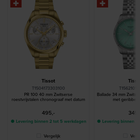
Tissot
Tisso
T1504173303100
T15621011
PR 100 40 mm Zwitserse
Ballade 34 mm Zwitser
roestvrijstalen chronograaf met datum
met geribbeld
495,-
345,
● Levering binnen 2 tot 5 werkdagen
● Levering binnen 2
Vergelijk
Verge