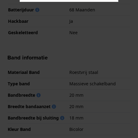
Batterijduur
68 Maanden
Hackbaar
Ja
Geskeletteerd
Nee
Band informatie
Materiaal Band
Roestvrij staal
Type band
Massieve schakelband
Bandbreedte
20 mm
Breedte bandaanzet
20 mm
Bandbreedte bij sluiting
18 mm
Kleur Band
Bicolor