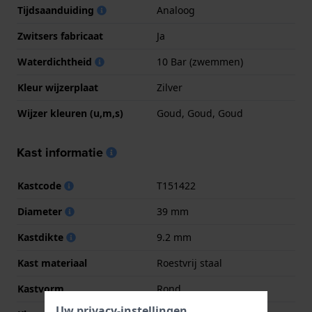
Tijdsaanduiding
Analoog
Zwitsers fabricaat
Ja
Waterdichtheid
10 Bar (zwemmen)
Kleur wijzerplaat
Zilver
Wijzer kleuren (u,m,s)
Goud, Goud, Goud
Kast informatie
Kastcode
T151422
Diameter
39 mm
Kastdikte
9.2 mm
Kast materiaal
Roestvrij staal
Kastvorm
Rond
Uw privacy-instellingen