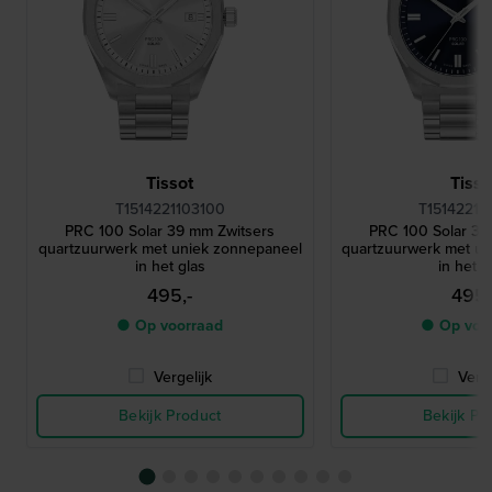
Tissot
Tisso
T1514221103100
T15142211
PRC 100 Solar 39 mm Zwitsers
PRC 100 Solar 39
quartzuurwerk met uniek zonnepaneel
quartzuurwerk met u
in het glas
in het g
495,-
495,
● Op voorraad
● Op voo
Vergelijk
Verge
Bekijk Product
Bekijk Pr