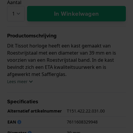
Aantal
In Winkelwagen
Productomschrijving
Dit Tissot horloge heeft een kast gemaakt van
Roestvrijstaal met een diameter van 39 mm en is
voorzien van een Roestvrijstaal band. In de kast
bevindt zich een ETA kwaliteitsuurwerk en is
afgewerkt met Saffierglas.
Lees meer
Het horloge is 10ATM. Dit betekent dat het horloge
geschikt is om mee te zwemmen. Verder wordt het
Specificaties
horloge geleverd met 2 jaar garantie.
Alternatief artikelnummer
T151.422.22.031.00
.
EAN
7611608329948
Diameter
39 mm