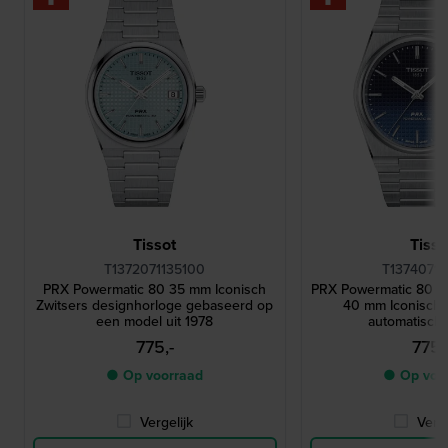
Tissot
Tisso
T1372071135100
T13740711
PRX Powermatic 80 35 mm Iconisch
PRX Powermatic 80 '
Zwitsers designhorloge gebaseerd op
40 mm Iconisch 
een model uit 1978
automatisch
775,-
775,
● Op voorraad
● Op voo
Vergelijk
Verge