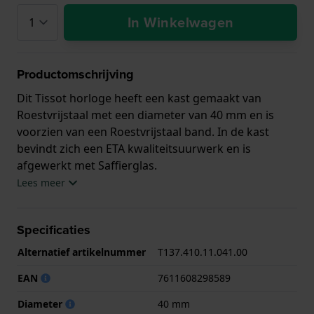
In Winkelwagen
Productomschrijving
Dit Tissot horloge heeft een kast gemaakt van
Roestvrijstaal met een diameter van 40 mm en is
voorzien van een Roestvrijstaal band. In de kast
bevindt zich een ETA kwaliteitsuurwerk en is
afgewerkt met Saffierglas.
Lees meer
Het horloge is 10ATM. Dit betekent dat het horloge
geschikt is om mee te zwemmen. Verder wordt het
Specificaties
horloge geleverd met 2 jaar garantie.
Alternatief artikelnummer
T137.410.11.041.00
.
EAN
7611608298589
Diameter
40 mm