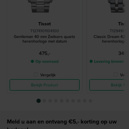
Tissot
Tisso
T1274101104100
T12941011
Gentleman 40 mm Zwitsers quartz
Classic Dream 42 
herenhorloge met datum
herenhorloge 
475,-
345,
● Op voorraad
● Levering binnen 2
Vergelijk
Verge
Bekijk Product
Bekijk Pr
Meld u aan en ontvang €5,- korting op uw