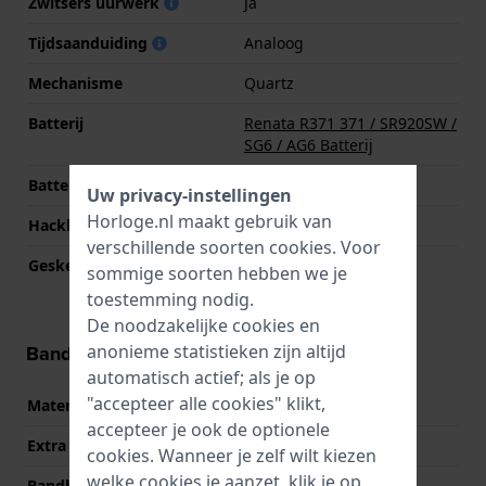
Zwitsers uurwerk
Ja
Tijdsaanduiding
Analoog
Mechanisme
Quartz
Batterij
Renata R371 371 / SR920SW /
SG6 / AG6 Batterij
Batterijduur
68 Maanden
Uw privacy-instellingen
Horloge.nl maakt gebruik van
Hackbaar
Ja
verschillende soorten
cookies
. Voor
Geskeletteerd
Nee
sommige soorten hebben we je
toestemming nodig.
De noodzakelijke cookies en
anonieme statistieken zijn altijd
Band informatie
automatisch actief; als je op
"accepteer alle cookies" klikt,
Materiaal Band
Roestvrij staal
accepteer je ook de optionele
Extra info
Stainless Steel Bracelet
cookies. Wanneer je zelf wilt kiezen
welke cookies je aanzet, klik je op
Bandbreedte
27 mm