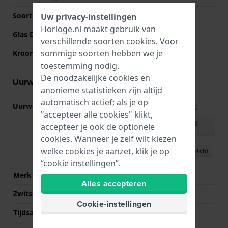
Soort glas
Saffier
Uw privacy-instellingen
Horloge.nl maakt gebruik van
Glas Diameter
31.00
verschillende soorten
cookies
. Voor
sommige soorten hebben we je
Kroon
Trek kroon
toestemming nodig.
De noodzakelijke cookies en
Uurwerk informatie
anonieme statistieken zijn altijd
automatisch actief; als je op
Uurwerk nr.
F06.115
(
Bekijk specificaties
)
"accepteer alle cookies" klikt,
Download handleiding
accepteer je ook de optionele
(English)
cookies. Wanneer je zelf wilt kiezen
welke cookies je aanzet, klik je op
Download handleiding (Dutch)
“cookie instellingen”.
Merk uurwerk
ETA
Alles accepteren
Zwitsers uurwerk
Ja
Cookie-instellingen
Tijdsaanduiding
Analoog