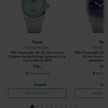
Tissot
Tisso
T1372071135100
T13740711
PRX Powermatic 80 35 mm Iconisch
PRX Powermatic 80 '
Zwitsers designhorloge gebaseerd op
40 mm Iconisch 
een model uit 1978
automatisch
775,-
775,
● Op voorraad
● Op voo
Vergelijk
Verge
Bekijk Product
Bekijk Pr