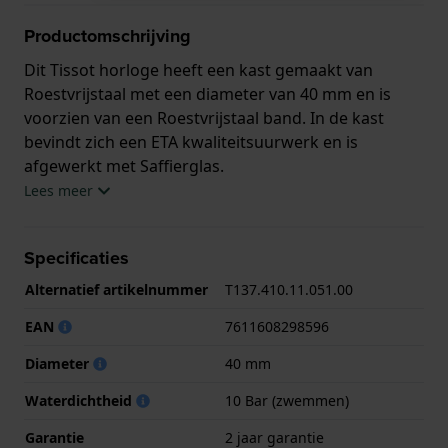
Productomschrijving
Dit Tissot horloge heeft een kast gemaakt van
Roestvrijstaal met een diameter van 40 mm en is
voorzien van een Roestvrijstaal band. In de kast
bevindt zich een ETA kwaliteitsuurwerk en is
afgewerkt met Saffierglas.
Lees meer
Het horloge is 10ATM. Dit betekent dat het horloge
geschikt is om mee te zwemmen. Verder wordt het
Specificaties
horloge geleverd met 2 jaar garantie.
Alternatief artikelnummer
T137.410.11.051.00
.
EAN
7611608298596
Diameter
40 mm
Waterdichtheid
10 Bar (zwemmen)
Garantie
2 jaar garantie