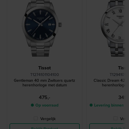
Tissot
Tisso
T1274101104100
T12941011
Gentleman 40 mm Zwitsers quartz
Classic Dream 42 
herenhorloge met datum
herenhorloge 
475,-
345,
● Op voorraad
● Levering binnen 2
Vergelijk
Verge
Bekijk Product
Bekijk Pr