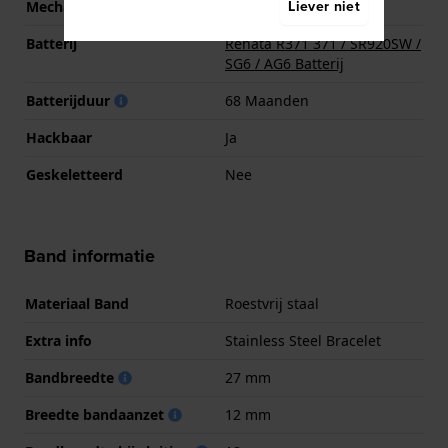
Liever niet
Mechanisme
Quartz
Batterij
Renata R371 371 / SR920SW /
SG6 / AG6 Batterij
Batterijduur
68 Maanden
Hackbaar
Ja
Geskeletteerd
Nee
Band informatie
Materiaal Band
Roestvrij staal
Extra info
Stainless Steel Bracelet
Bandbreedte
27 mm
Breedte bandaanzet
12 mm