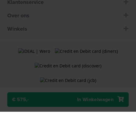
Klantenservice
Over ons
Winkels
€ 575,-
In Winkelwagen