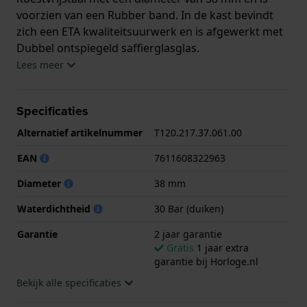
voorzien van een Rubber band. In de kast bevindt
zich een ETA kwaliteitsuurwerk en is afgewerkt met
Dubbel ontspiegeld saffierglasglas.
Lees meer
Het horloge is 30ATM. Dit betekent dat het horloge
geschikt is om mee te duiken. Verder wordt het
Specificaties
horloge geleverd met 2 jaar garantie.
Alternatief artikelnummer
T120.217.37.061.00
.
EAN
7611608322963
Diameter
38 mm
Waterdichtheid
30 Bar (duiken)
Garantie
2 jaar garantie
Gratis
1 jaar extra
garantie bij Horloge.nl
Bekijk alle specificaties