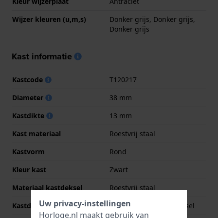
Kleur wijzerplaat
Antraciet
Wijzer kleuren (u,m,s)
Donker grijs, Donker grijs,
Donker grijs
Kast informatie
Kastcode
T120217
Diameter
38 mm
Kastdikte
13 mm
Kast materiaal
Roestvrij staal
Kastvorm
Rond
Kleur kast
Zwart
Materiaal kastdeksel
Roestvrij staal
Uw privacy-instellingen
Kastdeksel
Geschroefde achterdeksel
Horloge.nl maakt gebruik van