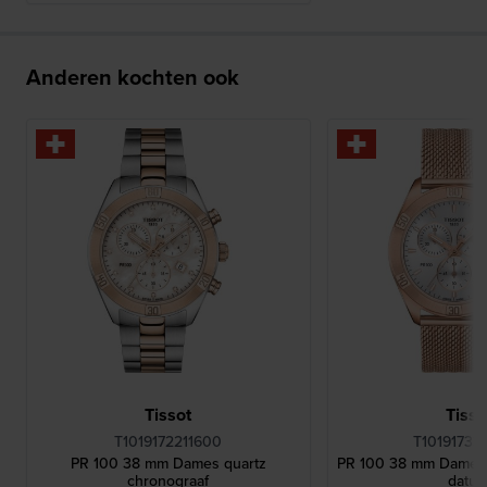
Anderen kochten ook
Tissot
Tisso
T1019172211600
T10191733
PR 100 38 mm Dames quartz
PR 100 38 mm Dames 
chronograaf
datu