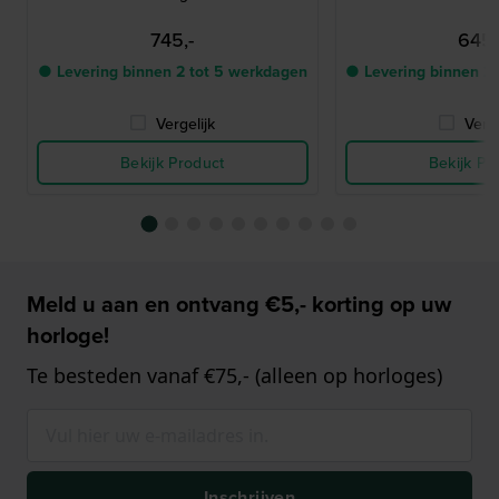
745,-
645,
● Levering binnen 2 tot 5 werkdagen
● Levering binnen 2
Vergelijk
Verge
Bekijk Product
Bekijk Pr
Meld u aan en ontvang €5,- korting op uw
horloge!
Te besteden vanaf €75,- (alleen op horloges)
Inschrijven