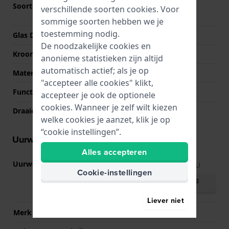
Soort glas
Dubbel ontspiegeld
verschillende soorten
cookies
. Voor
saffierglas
sommige soorten hebben we je
toestemming nodig.
Glas Diameter
27.50
De noodzakelijke cookies en
Kroon
Geschroefde kroon
anonieme statistieken zijn altijd
automatisch actief; als je op
Materiaal bezel
Mineraal
"accepteer alle cookies" klikt,
Functie bezel
Recreatief duiken
accepteer je ook de optionele
cookies. Wanneer je zelf wilt kiezen
Draaiende bezel
Eén richting draaibaar
welke cookies je aanzet, klik je op
“cookie instellingen”.
Uurwerk informatie
Alles accepteren
Uurwerk nr.
G15.212
(
Bekijk specificaties
)
Cookie-instellingen
Download handleiding
(English)
Liever niet
Merk uurwerk
ETA