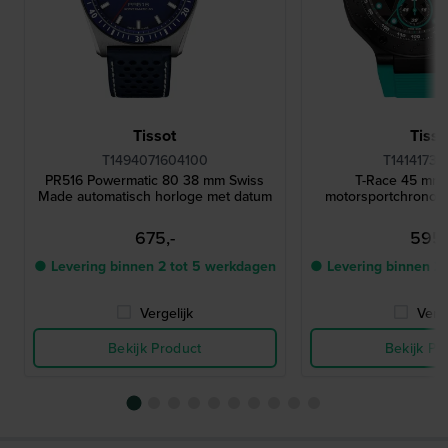
Tissot
Tisso
T1494071604100
T14141737
PR516 Powermatic 80 38 mm Swiss
T-Race 45 mm 
Made automatisch horloge met datum
motorsportchronog
675,-
595,
● Levering binnen 2 tot 5 werkdagen
● Levering binnen 2
Vergelijk
Verge
Bekijk Product
Bekijk Pr