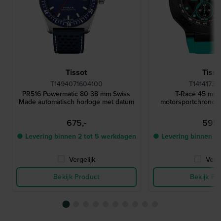
Tissot
Tisso
T1494071604100
T14141737
PR516 Powermatic 80 38 mm Swiss
T-Race 45 mm 
Made automatisch horloge met datum
motorsportchronog
675,-
595,
● Levering binnen 2 tot 5 werkdagen
● Levering binnen 2
Vergelijk
Verge
Bekijk Product
Bekijk Pr