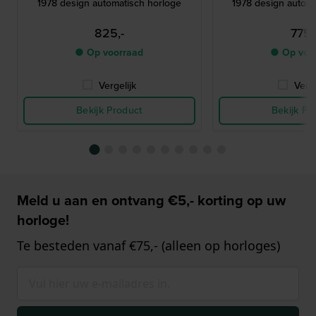
1978 design automatisch horloge
1978 design automa
825,-
775,
● Op voorraad
● Op voo
Vergelijk
Verge
Bekijk Product
Bekijk Pr
Meld u aan en ontvang €5,- korting op uw
horloge!
Te besteden vanaf €75,- (alleen op horloges)