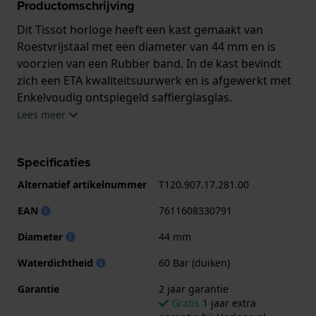
Productomschrijving
Dit Tissot horloge heeft een kast gemaakt van
Roestvrijstaal met een diameter van 44 mm en is
voorzien van een Rubber band. In de kast bevindt
zich een ETA kwaliteitsuurwerk en is afgewerkt met
Enkelvoudig ontspiegeld saffierglasglas.
Lees meer
Het horloge is 60ATM. Dit betekent dat het horloge
geschikt is om mee te duiken. Verder wordt het
Specificaties
horloge geleverd met 2 jaar garantie.
Alternatief artikelnummer
T120.907.17.281.00
.
EAN
7611608330791
Diameter
44 mm
Waterdichtheid
60 Bar (duiken)
Garantie
2 jaar garantie
Gratis
1 jaar extra