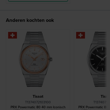
Anderen kochten ook
Tissot
Tisso
T1374072103100
T13740711
PRX Powermatic 80 40 mm Iconisch
PRX Powermatic 80 