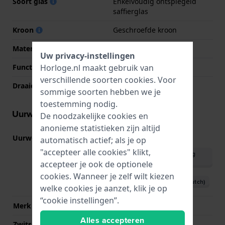
Soort glas
Enkelvoudig ontspiegeld
saffierglas
Kroon
Geschroefde kroon
Materiaal bezel
Keramiek
Uw privacy-instellingen
Horloge.nl maakt gebruik van
Functie bezel
Professioneel duiken
verschillende soorten
cookies
. Voor
Draaiende bezel
Eén richting draaibaar
sommige soorten hebben we je
toestemming nodig.
Uurwerk informatie
De noodzakelijke cookies en
anonieme statistieken zijn altijd
Uurwerk nr.
80.111
automatisch actief; als je op
(
Bekijk specificaties
)
"accepteer alle cookies" klikt,
Download handleiding
(English)
accepteer je ook de optionele
cookies. Wanneer je zelf wilt kiezen
Download handleiding (Dutch)
welke cookies je aanzet, klik je op
“cookie instellingen”.
Merk uurwerk
ETA
Alles accepteren
Zwitsers uurwerk
Ja