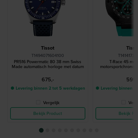
Tissot
Tisso
T1494071604100
T14141737
PR516 Powermatic 80 38 mm Swiss
T-Race 45 mm 
Made automatisch horloge met datum
motorsportchronog
675,-
595,
● Levering binnen 2 tot 5 werkdagen
● Levering binnen 2
Vergelijk
Verge
Bekijk Product
Bekijk Pr