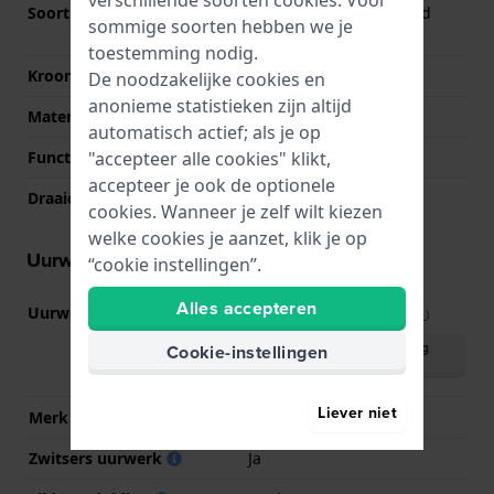
Soort glas
Enkelvoudig ontspiegeld
sommige soorten hebben we je
saffierglas
toestemming nodig.
Kroon
Trek kroon
De noodzakelijke cookies en
anonieme statistieken zijn altijd
Materiaal bezel
Roestvrij staal
automatisch actief; als je op
"accepteer alle cookies" klikt,
Functie bezel
Tachymeter
accepteer je ook de optionele
Draaiende bezel
Geen - Vast
cookies. Wanneer je zelf wilt kiezen
welke cookies je aanzet, klik je op
Uurwerk informatie
“cookie instellingen”.
Alles accepteren
Uurwerk nr.
251.474
(
Bekijk specificaties
)
Download handleiding
Cookie-instellingen
(English)
Liever niet
Merk uurwerk
ETA
Zwitsers uurwerk
Ja