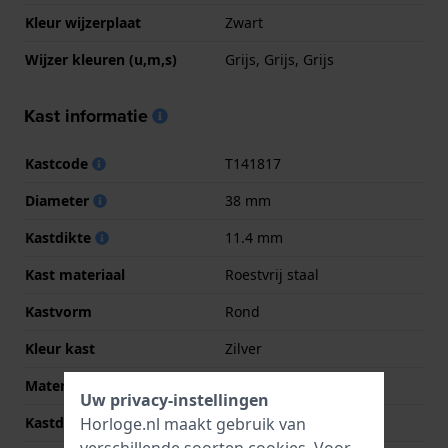
Kleur wijzerplaat
Zwart
Wijzer kleuren (u,m,s)
Grijs, Grijs, Grijs
Kast informatie
Kastcode
T141817
Diameter
38 mm
Kastdikte
11.4 mm
Kast materiaal
Roestvrij staal
Kastvorm
Rond
Kleur kast
Zilver
Materiaal kastdeksel
Roestvrij staal
Uw privacy-instellingen
Horloge.nl maakt gebruik van
Kastdeksel
Klikkast
verschillende soorten
cookies
. Voor