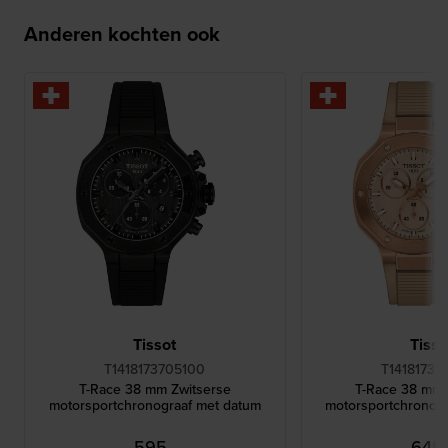
Anderen kochten ook
Tissot
Tisso
T1418173705100
T14181737
T-Race 38 mm Zwitserse
T-Race 38 mm 
motorsportchronograaf met datum
motorsportchronog
595,-
645,