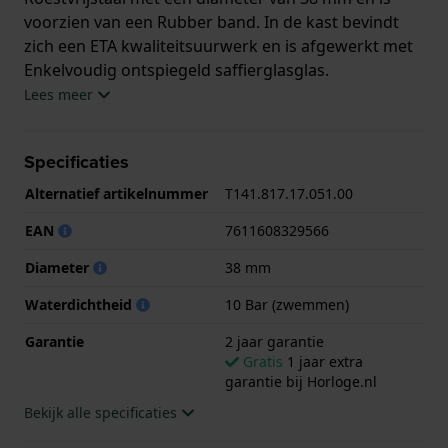
voorzien van een Rubber band. In de kast bevindt
zich een ETA kwaliteitsuurwerk en is afgewerkt met
Enkelvoudig ontspiegeld saffierglasglas.
Lees meer
Het horloge is 10ATM. Dit betekent dat het horloge
geschikt is om mee te zwemmen. Verder wordt het
Specificaties
horloge geleverd met 2 jaar garantie.
Alternatief artikelnummer
T141.817.17.051.00
.
EAN
7611608329566
Diameter
38 mm
Waterdichtheid
10 Bar (zwemmen)
Garantie
2 jaar garantie
Gratis
1 jaar extra
garantie bij Horloge.nl
Bekijk alle specificaties