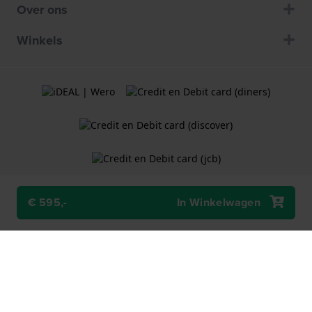
Over ons
Winkels
€ 595,-
In Winkelwagen