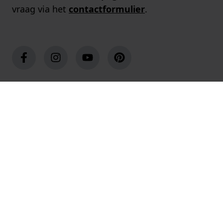
vraag via het
contactformulier
.
Populaire merken
Populaire pagina's
Klantenservice
Over ons
Winkels