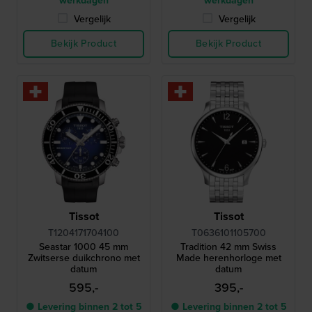
werkdagen
werkdagen
Vergelijk
Vergelijk
Bekijk Product
Bekijk Product
Tissot
Tissot
T1204171704100
T0636101105700
Seastar 1000 45 mm
Tradition 42 mm Swiss
Zwitserse duikchrono met
Made herenhorloge met
datum
datum
595,-
395,-
● Levering binnen 2 tot 5
● Levering binnen 2 tot 5