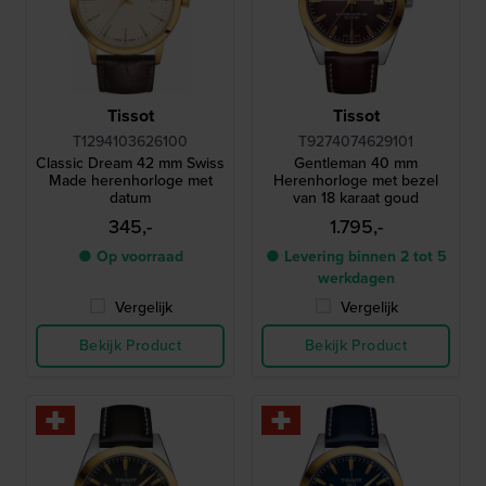
Tissot
Tissot
T1294103626100
T9274074629101
Classic Dream 42 mm Swiss
Gentleman 40 mm
Made herenhorloge met
Herenhorloge met bezel
datum
van 18 karaat goud
345,-
1.795,-
● Op voorraad
● Levering binnen 2 tot 5
werkdagen
Vergelijk
Vergelijk
Bekijk Product
Bekijk Product