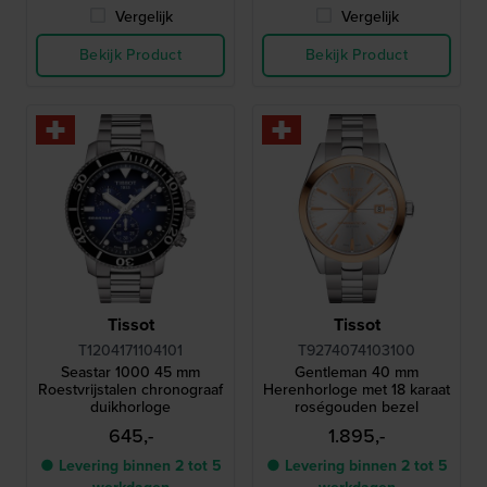
Vergelijk
Vergelijk
Bekijk Product
Bekijk Product
Tissot
Tissot
T1204171104101
T9274074103100
Seastar 1000 45 mm
Gentleman 40 mm
Roestvrijstalen chronograaf
Herenhorloge met 18 karaat
duikhorloge
roségouden bezel
645,-
1.895,-
● Levering binnen 2 tot 5
● Levering binnen 2 tot 5