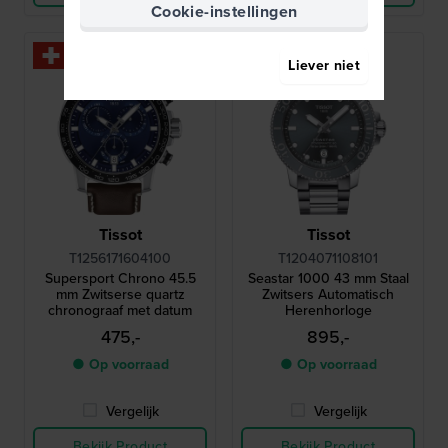
Cookie-instellingen
Liever niet
Tissot
Tissot
T1256171604100
T1204071108101
Supersport Chrono 45.5
Seastar 1000 43 mm Staal
mm Zwitserse quartz
Zwitsers Automatisch
chronograaf met datum
Herenhorloge
475,-
895,-
● Op voorraad
● Op voorraad
Vergelijk
Vergelijk
Bekijk Product
Bekijk Product