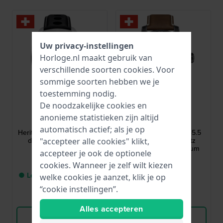
Uw privacy-instellingen
Horloge.nl maakt gebruik van
verschillende soorten
cookies
. Voor
sommige soorten hebben we je
toestemming nodig.
De noodzakelijke cookies en
Tissot
Tissot
anonieme statistieken zijn altijd
T1244271605100
T1256173605101
automatisch actief; als je op
Heritage 1973 43 mm Retro
Supersport Chrono 45.5
design automatische
mm Zwitserse quartz
"accepteer alle cookies" klikt,
chronograaf
chronograaf met datum
accepteer je ook de optionele
2.525,-
495,-
cookies. Wanneer je zelf wilt kiezen
● Levering binnen 2 tot 5
● Op voorraad
welke cookies je aanzet, klik je op
werkdagen
“cookie instellingen”.
Vergelijk
Vergelijk
Alles accepteren
Bekijk Product
Bekijk Product