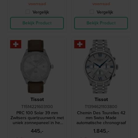
voorraad
voorraad
Vergelijk
Vergelijk
Bekijk Product
Bekijk Product
Tissot
Tissot
T1514221603100
T1394621103800
PRC 100 Solar 39 mm
Chemin Des Tourelles 42
Zwitsers quartzuurwerk met
mm Swiss Made
uniek zonnepaneel in het
automatische chronograaf
glas
445,-
1.845,-