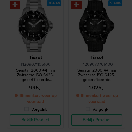
Nieuw
Nieuw
Tissot
Tissot
T1209071105100
T1209073705100
Seastar 2000 44 mm
Seastar 2000 44 mm
Zwitserse ISO 6425-
Zwitserse ISO 6425-
gecertificeerde
gecertificeerde
automatische duiker met
automatische duiker met
995,-
1.025,-
drukventiel en keramische
drukventiel en keramische
lunette
lunette
● Binnenkort weer op
● Binnenkort weer op
voorraad
voorraad
Vergelijk
Vergelijk
Bekijk Product
Bekijk Product