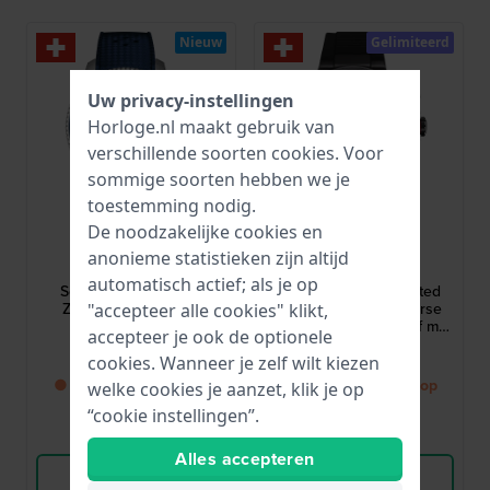
Nieuw
Gelimiteerd
Uw privacy-instellingen
Horloge.nl maakt gebruik van
verschillende soorten
cookies
. Voor
sommige soorten hebben we je
toestemming nodig.
De noodzakelijke cookies en
Tissot
Tissot
anonieme statistieken zijn altijd
T1209071704100
T1414173742200
automatisch actief; als je op
Seastar 2000 44 mm
T-Race MotoGP™ Limited
Zwitserse ISO 6425-
Edition 45 mm Zwitserse
"accepteer alle cookies" klikt,
gecertificeerde
motorsportchronograaf met
accepteer je ook de optionele
automatische duiker met
datum
975,-
695,-
drukventiel en keramische
cookies. Wanneer je zelf wilt kiezen
lunette
● Binnenkort weer op
● Binnenkort weer op
welke cookies je aanzet, klik je op
voorraad
voorraad
“cookie instellingen”.
Vergelijk
Vergelijk
Alles accepteren
Bekijk Product
Bekijk Product