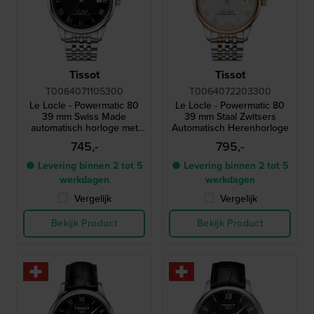
Tissot
Tissot
T0064071105300
T0064072203300
Le Locle - Powermatic 80
Le Locle - Powermatic 80
39 mm Swiss Made
39 mm Staal Zwitsers
automatisch horloge met
Automatisch Herenhorloge
datum
745,-
795,-
● Levering binnen 2 tot 5
● Levering binnen 2 tot 5
werkdagen
werkdagen
Vergelijk
Vergelijk
Bekijk Product
Bekijk Product