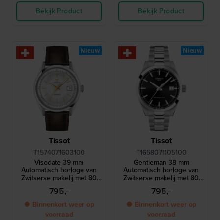
Bekijk Product
Bekijk Product
Nieuw
Nieuw
Tissot
Tissot
T1574071603100
T1658071105100
Visodate 39 mm
Gentleman 38 mm
Automatisch horloge van
Automatisch horloge van
Zwitserse makelij met 80
Zwitserse makelij met 80
uur gangreserve
uur gangreserve
795,-
795,-
● Binnenkort weer op
● Binnenkort weer op
voorraad
voorraad