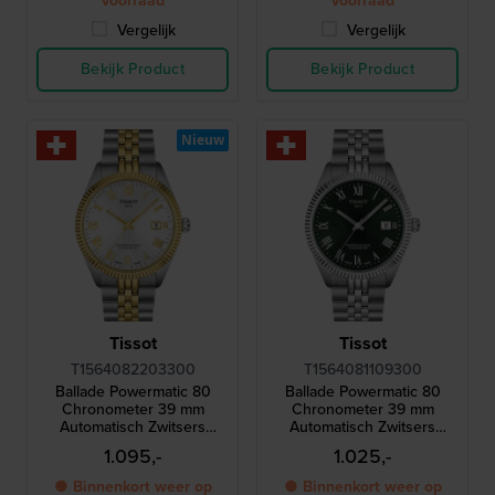
voorraad
voorraad
Vergelijk
Vergelijk
Bekijk Product
Bekijk Product
Nieuw
Tissot
Tissot
T1564082203300
T1564081109300
Ballade Powermatic 80
Ballade Powermatic 80
Chronometer 39 mm
Chronometer 39 mm
Automatisch Zwitsers
Automatisch Zwitsers
horloge met 80 uur
horloge met 80 uur
1.095,-
1.025,-
gangreserve en COSC-
gangreserve en COSC-
certificering
certificering
● Binnenkort weer op
● Binnenkort weer op