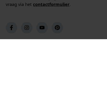
vraag via het
contactformulier
.
Populaire merken
Populaire pagina's
Klantenservice
Over ons
Winkels