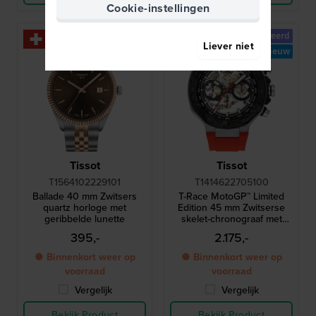
Cookie-instellingen
Gelimiteerd
Liever niet
Nieuw
Tissot
Tissot
T1564102229101
T1414622705100
Ballade 40 mm Zwitsers
T-Race MotoGP™ Limited
quartz horloge met
Edition 45 mm Zwitserse
geribbelde lunette
skelet-chronograaf met
carbon composiet bezel
395,-
2.175,-
● Binnenkort weer op
● Binnenkort weer op
voorraad
voorraad
Vergelijk
Vergelijk
Bekijk Product
Bekijk Product