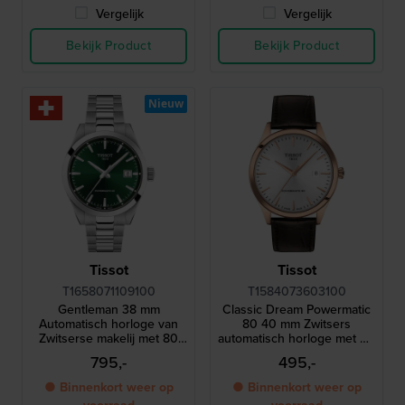
Vergelijk
Vergelijk
Bekijk Product
Bekijk Product
Nieuw
Tissot
Tissot
T1658071109100
T1584073603100
Gentleman 38 mm
Classic Dream Powermatic
Automatisch horloge van
80 40 mm Zwitsers
Zwitserse makelij met 80
automatisch horloge met 80
uur gangreserve
uur gangreserve
795,-
495,-
● Binnenkort weer op
● Binnenkort weer op