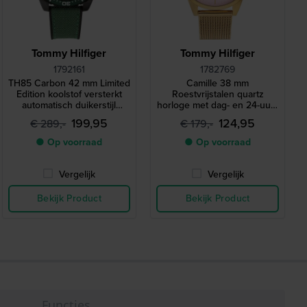
Tommy Hilfiger
Tommy Hilfiger
1792161
1782769
TH85 Carbon 42 mm Limited
Camille 38 mm
Edition koolstof versterkt
Roestvrijstalen quartz
automatisch duikerstijl
horloge met dag- en 24-uurs
horloge
wijzerplaat
199,95
124,95
€ 289,-
€ 179,-
● Op voorraad
● Op voorraad
Vergelijk
Vergelijk
Bekijk Product
Bekijk Product
Functies