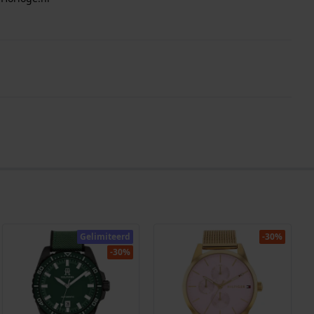
Gelimiteerd
-30%
-30%