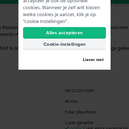
accepteer je ook de optionele
cookies. Wanneer je zelf wilt kiezen
welke cookies je aanzet, klik je op
“cookie instellingen”.
Roestvrijstaal met een diameter van 46 mm en is voorzien v
Alles accepteren
gewerkt met Mineraalglas.
Cookie-instellingen
chikt is om mee te douchen. Verder wordt het horloge gelev
Liever niet
7613272519991
46 mm
5 Bar (douchen)
2 jaar garantie
Gratis
1 jaar extra garantie bij