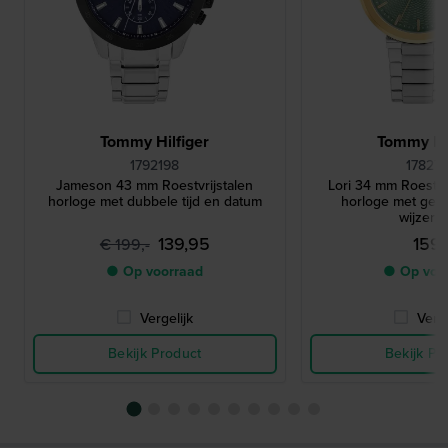
Tommy Hilfiger
Tommy Hil
1792198
17827
Jameson 43 mm Roestvrijstalen
Lori 34 mm Roestvri
horloge met dubbele tijd en datum
horloge met ges
wijzerpl
139,95
159,
€ 199,-
● Op voorraad
● Op voo
Vergelijk
Verge
Bekijk Product
Bekijk Pr