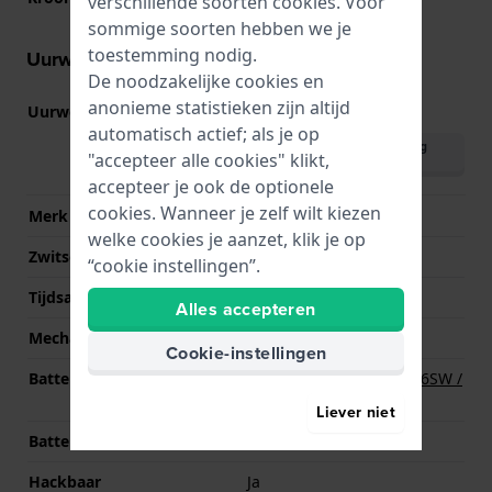
verschillende soorten
cookies
. Voor
sommige soorten hebben we je
toestemming nodig.
Uurwerk informatie
De noodzakelijke cookies en
anonieme statistieken zijn altijd
Uurwerk nr.
Y121
(
Bekijk specificaties
)
automatisch actief; als je op
Download handleiding
"accepteer alle cookies" klikt,
(English)
accepteer je ook de optionele
cookies. Wanneer je zelf wilt kiezen
Merk uurwerk
Seiko
welke cookies je aanzet, klik je op
Zwitsers uurwerk
Nee
“cookie instellingen”.
Tijdsaanduiding
Analoog
Alles accepteren
Mechanisme
Quartz
Cookie-instellingen
Batterij
Renata R377 377 / SR626SW /
SG4 Batterij
Liever niet
Batterijduur
36 Maanden
Hackbaar
Ja