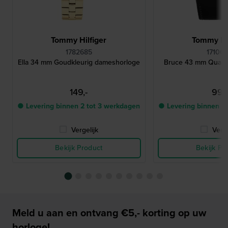
Tommy Hilfiger
Tommy Hil
1782685
17106
Ella 34 mm Goudkleurig dameshorloge
Bruce 43 mm Quart
149,-
99,-
● Levering binnen 2 tot 3 werkdagen
● Levering binnen 2
Vergelijk
Verge
Bekijk Product
Bekijk Pr
Meld u aan en ontvang €5,- korting op uw
horloge!