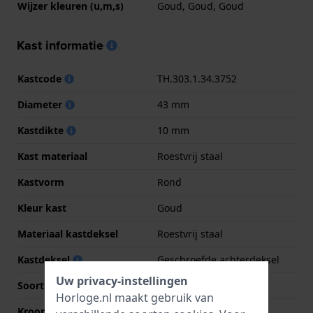
Wijzer kleuren (u,m,s)
Goud, Goud, Goud
Kast informatie
Kastcode
TH.303.1.34.3752
Diameter
43 mm
Kastdikte
10 mm
Kast materiaal
Roestvrij staal
Kastvorm
Rond
Kleur kast
Goud
Materiaal kastdeksel
Roestvrij staal
Kastdeksel
Geschroefde achterdeksel
Uw privacy-instellingen
Soort glas
Mineraal
Horloge.nl maakt gebruik van
Kroon
Trek kroon