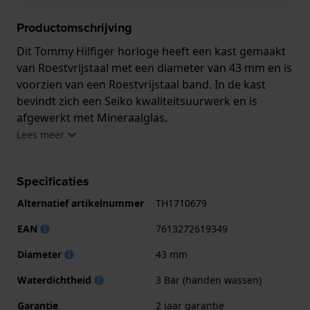
Productomschrijving
Dit Tommy Hilfiger horloge heeft een kast gemaakt
van Roestvrijstaal met een diameter van 43 mm en is
voorzien van een Roestvrijstaal band. In de kast
bevindt zich een Seiko kwaliteitsuurwerk en is
afgewerkt met Mineraalglas.
Lees meer
Het horloge is 3ATM. Dit betekent dat het horloge
spatwaterdicht is.. Verder wordt het horloge
Specificaties
geleverd met 2 jaar garantie.
Alternatief artikelnummer
TH1710679
.
EAN
7613272619349
Diameter
43 mm
Waterdichtheid
3 Bar (handen wassen)
Garantie
2 jaar garantie