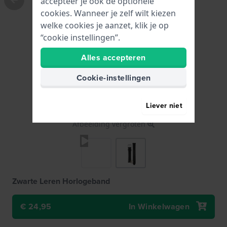
accepteer je ook de optionele
cookies. Wanneer je zelf wilt kiezen
welke cookies je aanzet, klik je op
“cookie instellingen”.
Alles accepteren
Cookie-instellingen
Liever niet
Afbeelding vergroten
Zwarte Leren Horlogeband
24,95
€ 33,-
Incl 21% btw
€ 24,95
In Winkelwagen
● Op voorraad