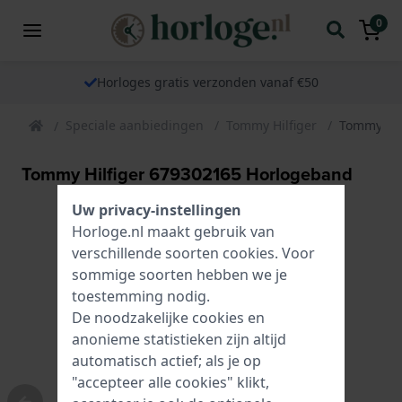
0
Horloges gratis verzonden vanaf €50
Speciale aanbiedingen
Tommy Hilfiger
Tommy Hil
Tommy Hilfiger 679302165 Horlogeband
Uw privacy-instellingen
Horloge.nl maakt gebruik van
verschillende soorten
cookies
. Voor
sommige soorten hebben we je
toestemming nodig.
De noodzakelijke cookies en
anonieme statistieken zijn altijd
automatisch actief; als je op
"accepteer alle cookies" klikt,