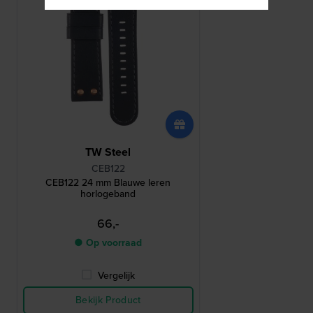
TW Steel
CEB122
CEB122 24 mm Blauwe leren
horlogeband
66,-
● Op voorraad
Vergelijk
Bekijk Product