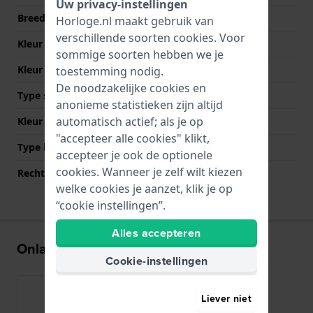
Uw privacy-instellingen
Breedte bandaanzet
24 mm
Horloge.nl maakt gebruik van
verschillende soorten
cookies
. Voor
Kleur Band
Blauw
sommige soorten hebben we je
Kleur stiksel
Blauw
toestemming nodig.
De noodzakelijke cookies en
Type sluiting
Gesp
anonieme statistieken zijn altijd
automatisch actief; als je op
Kleur sluiting
Roségoud
"accepteer alle cookies" klikt,
Type bevestiging
Bandpennen
accepteer je ook de optionele
cookies. Wanneer je zelf wilt kiezen
Rechte bandaanzet
Ja
welke cookies je aanzet, klik je op
“cookie instellingen”.
Alles accepteren
Onlangs bekeken
Cookie-instellingen
Liever niet