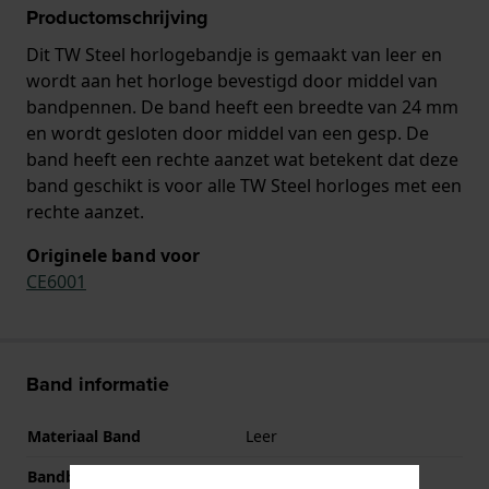
Productomschrijving
Dit TW Steel horlogebandje is gemaakt van leer en
wordt aan het horloge bevestigd door middel van
bandpennen. De band heeft een breedte van 24 mm
en wordt gesloten door middel van een gesp. De
band heeft een rechte aanzet wat betekent dat deze
band geschikt is voor alle TW Steel horloges met een
rechte aanzet.
Originele band voor
CE6001
Band informatie
Materiaal Band
Leer
Bandbreedte
24 mm