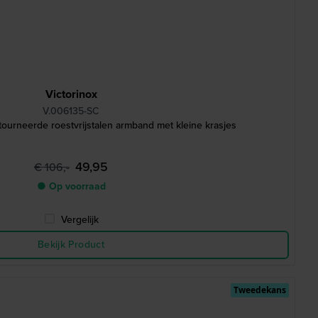
Victorinox
V.006135-SC
ourneerde roestvrijstalen armband met kleine krasjes
49,95
€ 106,-
● Op voorraad
Vergelijk
Bekijk Product
Tweedekans