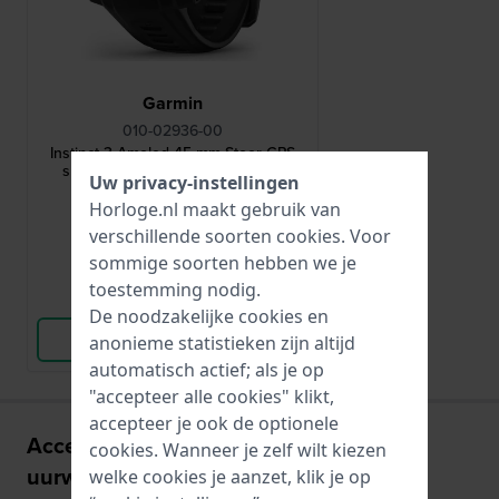
Garmin
010-02936-00
Instinct 3 Amoled 45 mm Stoer GPS
smartwatch met Amoled scherm
Uw privacy-instellingen
Horloge.nl maakt gebruik van
399,99
verschillende soorten
cookies
. Voor
● Op voorraad
sommige soorten hebben we je
toestemming nodig.
Vergelijk
De noodzakelijke cookies en
Bekijk Product
anonieme statistieken zijn altijd
automatisch actief; als je op
"accepteer alle cookies" klikt,
accepteer je ook de optionele
Accessoires voor het G-IN3-AMOLED
cookies. Wanneer je zelf wilt kiezen
uurwerk:
welke cookies je aanzet, klik je op