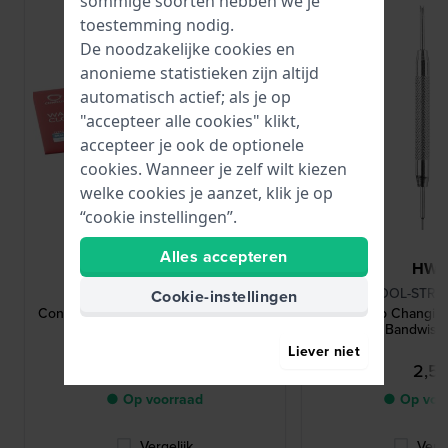
sommige soorten hebben we je
toestemming nodig.
De noodzakelijke cookies en
anonieme statistieken zijn altijd
automatisch actief; als je op
"accepteer alle cookies" klikt,
accepteer je ook de optionele
cookies. Wanneer je zelf wilt kiezen
welke cookies je aanzet, klik je op
“cookie instellingen”.
Alles accepteren
HWG
HW
CO784
TOOL-STRC
Cookie-instellingen
Connoisseurs Watch Care Poetsdoek
Strap Changin
Bandwisse
Liever niet
8,95
2,5
● Op voorraad
● Op voo
Vergelijk
Verge