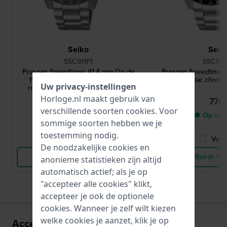
Seiko
Seik
SSC911P1
SSC935
Prospex Speedtimer 41.4 mm Op de
Prospex Speedtimer ‘
1969 Speedtimer geïnspireerde
41.4 mm Solar chron
Uw privacy-instellingen
roestvrijstalen solar chronograaf
Horloge.nl maakt gebruik van
770,-
770,
verschillende soorten
cookies
. Voor
● Op voorraad
● Op voo
sommige soorten hebben we je
toestemming nodig.
Vergelijk
Verge
De noodzakelijke cookies en
Bekijk Product
Bekijk Pr
anonieme statistieken zijn altijd
automatisch actief; als je op
"accepteer alle cookies" klikt,
accepteer je ook de optionele
cookies. Wanneer je zelf wilt kiezen
welke cookies je aanzet, klik je op
Accessoires voor het V192 uurwerk: