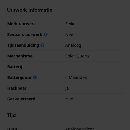
Uurwerk informatie
Merk uurwerk
Seiko
Zwitsers uurwerk
Nee
Tijdsaanduiding
Analoog
Mechanisme
Solar Quartz
Batterij
Batterijduur
6 Maanden
Hackbaar
Ja
Geskeletteerd
Nee
Tijd
Uren
Analoge wijzer