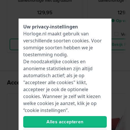
dameshorloge met dag-datum
dameshorloge me
129,95
129,
● Op voorraad
● Op voo
Uw privacy-instellingen
Horloge.nl maakt gebruik van
Vergelijk
Verge
verschillende soorten
cookies
. Voor
Bekijk Product
Bekijk Pr
sommige soorten hebben we je
toestemming nodig.
De noodzakelijke cookies en
anonieme statistieken zijn altijd
automatisch actief; als je op
Accessoires voor het VH63 uurwerk:
"accepteer alle cookies" klikt,
accepteer je ook de optionele
cookies. Wanneer je zelf wilt kiezen
welke cookies je aanzet, klik je op
“cookie instellingen”.
Alles accepteren