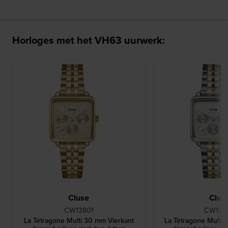
Horloges met het VH63 uurwerk:
Cluse
Clus
CW13801
CW138
La Tétragone Multi 30 mm Vierkant
La Tétragone Multi 