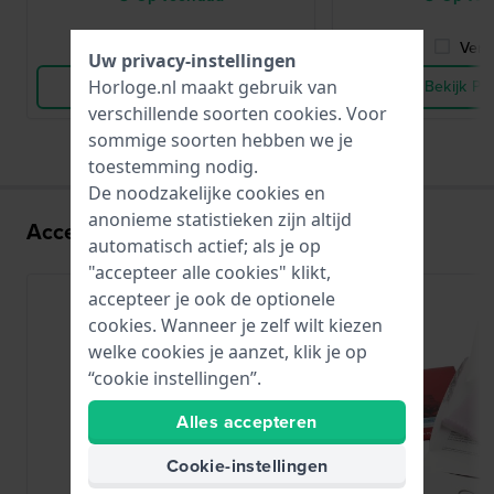
Vergelijk
Verge
Uw privacy-instellingen
Horloge.nl maakt gebruik van
Bekijk Product
Bekijk Pr
verschillende soorten
cookies
. Voor
sommige soorten hebben we je
toestemming nodig.
De noodzakelijke cookies en
anonieme statistieken zijn altijd
Accessoires voor het VX32 uurwerk:
automatisch actief; als je op
"accepteer alle cookies" klikt,
accepteer je ook de optionele
cookies. Wanneer je zelf wilt kiezen
welke cookies je aanzet, klik je op
“cookie instellingen”.
Alles accepteren
Cookie-instellingen