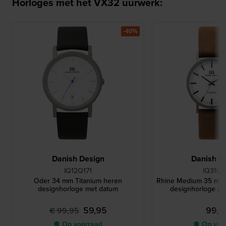
Horloges met het VX32 uurwerk:
-40%
Danish Design
Danish D
IQ12Q171
IQ31Q1
Oder 34 mm Titanium heren
Rhine Medium 35 mm K
designhorloge met datum
designhorloge me
59,95
99,9
€ 99,95
● Op voorraad
● Op voo