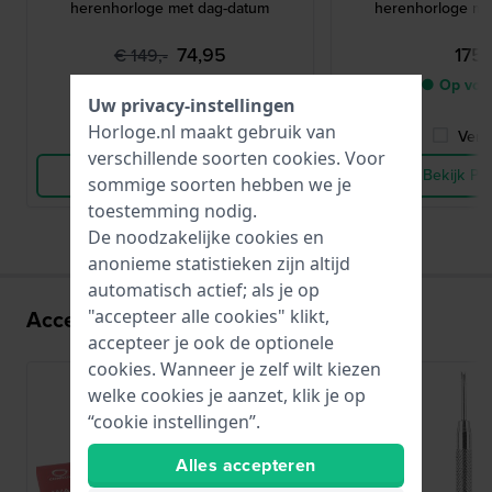
herenhorloge met dag-datum
herenhorloge me
74,95
175,
€ 149,-
● Op voorraad
● Op voo
Uw privacy-instellingen
Horloge.nl maakt gebruik van
Vergelijk
Verge
verschillende soorten
cookies
. Voor
Bekijk Product
Bekijk Pr
sommige soorten hebben we je
toestemming nodig.
De noodzakelijke cookies en
anonieme statistieken zijn altijd
automatisch actief; als je op
Accessoires voor het Y676 uurwerk:
"accepteer alle cookies" klikt,
accepteer je ook de optionele
cookies. Wanneer je zelf wilt kiezen
welke cookies je aanzet, klik je op
“cookie instellingen”.
Alles accepteren