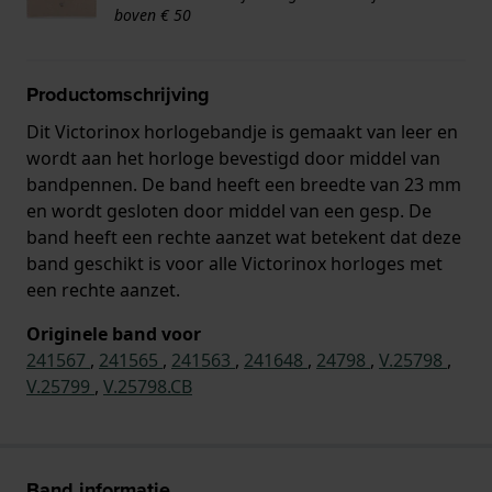
boven € 50
Productomschrijving
Dit Victorinox horlogebandje is gemaakt van leer en
wordt aan het horloge bevestigd door middel van
bandpennen. De band heeft een breedte van 23 mm
en wordt gesloten door middel van een gesp. De
band heeft een rechte aanzet wat betekent dat deze
band geschikt is voor alle Victorinox horloges met
een rechte aanzet.
Originele band voor
241567
,
241565
,
241563
,
241648
,
24798
,
V.25798
,
V.25799
,
V.25798.CB
Band informatie