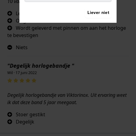
10 van 10
Liever niet
Lederkwaliteit
Originaliteit
Wordt geleverd met pinnen om aan het horloge
te bevestigen
Niets
"Degelijk horlogebandje "
Wil · 17 juni 2022
Degelijk horlogebandje van Viktorinox. Uit ervaring weet
ik dat deze band 5 jaar meegaat.
Stoer gestikt
Degelijk