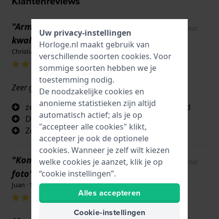
Klantenreviews
"Armband van uitstekende
Show original
Uw privacy-instellingen
text
kwaliteit"
Horloge.nl maakt gebruik van
Christian Creuzot · 17 juni 2022
verschillende soorten
cookies
. Voor
sommige soorten hebben we je
toestemming nodig.
Zeer gunstig
De noodzakelijke cookies en
anonieme statistieken zijn altijd
zeer vergelijkbaar met de originele armband
automatisch actief; als je op
Dik leer met een robuust gevoel
"accepteer alle cookies" klikt,
Zorgvuldige afwerking
accepteer je ook de optionele
cookies. Wanneer je zelf wilt kiezen
"Komt precies overeen met de
welke cookies je aanzet, klik je op
Show original
text
foto's"
“cookie instellingen”.
Juan · 17 juni 2022
Alles accepteren
Cookie-instellingen