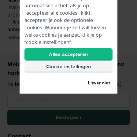
automatisch actief; als je op
levertijd is op de
"accepteer alle cookies" klikt,
productpagina onder de
accepteer je ook de optionele
'+ in winkelwagen'
knop
cookies. Wanneer je zelf wilt kiezen
aangegeven en op de
welke cookies je aanzet, klik je op
kassa-pagina.
“cookie instellingen”.
Alles accepteren
Meld u aan en ontvang €5,- korting op uw
Cookie-instellingen
horloge!
Liever niet
Te besteden vanaf €75,- (alleen op horloges)
Inschrijven
Contact