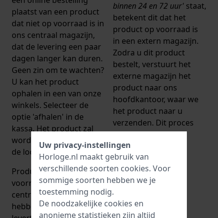
binnen 24 en 72 uur'
staat,
plaatst van een product
betekent dit dat het
dat niet op voorraad is in
product op voorraad is
ons centraal magazijn,
in een extern magazijn.
dat de levering een paar
Zodra u dit product
dagen langer kan duren.
bestelt, verstuurt het
Geen zin om te wachten?
externe magazijn het
U kan het product
product naar ons
ophalen in een van onze
hoofdkantoor, waar we
winkels. Selecteer de
het product naar u
optie 'afhalen' in de
verzenden. Dit proces
kassa. Het product zal
duurt 24-72 uur.
worden verzonden naar
Uw privacy-instellingen
de locatie van uw keuze.
Horloge.nl maakt gebruik van
verschillende soorten
cookies
. Voor
Producten die niet op
sommige soorten hebben we je
voorraad zijn in ons
toestemming nodig.
centraal magazijn
De noodzakelijke cookies en
hebben verschillende
anonieme statistieken zijn altijd
levertijden. De geschatte