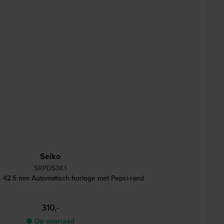
Seiko
SRPD53K1
s 42.5 mm Automatisch horloge met Pepsi-rand
310,-
● Op voorraad