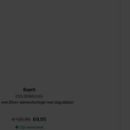
Esprit
ES1L189M0065
8 mm Zilver dameshorloge met dag-datum
69,95
€ 139,90
● Op voorraad