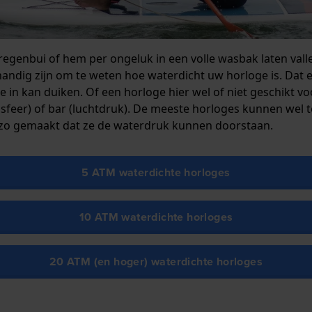
egenbui of hem per ongeluk in een volle wasbak laten vallen
handig zijn om te weten hoe waterdicht uw horloge is. Dat e
in kan duiken. Of een horloge hier wel of niet geschikt voor
feer) of bar (luchtdruk). De meeste horloges kunnen wel te
jn zo gemaakt dat ze de waterdruk kunnen doorstaan.
5 ATM waterdichte horloges
10 ATM waterdichte horloges
20 ATM (en hoger) waterdichte horloges