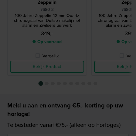
Zeppelin
Zeppel
7680-3
7680MB
100 Jahre Zeppelin 42 mm Quartz
100 Jahre Zeppeli
chronograaf van Duitse makelij met
chronograaf van Dui
alarm en Zwitsers uurwerk
alarm en Zwitse
349,-
399,
● Op voorraad
● Op voo
Vergelijk
Verge
Bekijk Product
Bekijk Pr
Meld u aan en ontvang €5,- korting op uw
horloge!
Te besteden vanaf €75,- (alleen op horloges)