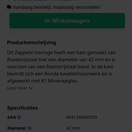
Vandaag besteld, maandag verzonden!
In Winkelwagen
Productomschrijving
Dit Zeppelin horloge heeft een kast gemaakt van
Roestvrijstaal met een diameter van 42 mm en is
voorzien van een Roestvrijstaal band. In de kast
bevindt zich een Ronda kwaliteitsuurwerk en is
afgewerkt met K1 Mineraalglas.
Lees meer
Het horloge is 5ATM. Dit betekent dat het horloge
geschikt is om mee te douchen. Verder wordt het
Specificaties
horloge geleverd met 2 jaar garantie.
EAN
4041338090703
.
Diameter
42 mm