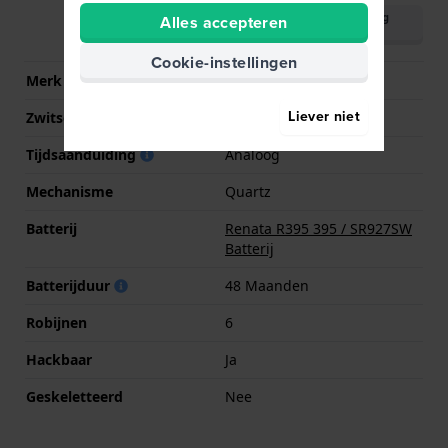
Download handleiding
Alles accepteren
(English)
Cookie-instellingen
Merk uurwerk
Ronda
Liever niet
Zwitsers uurwerk
Ja
Tijdsaanduiding
Analoog
Mechanisme
Quartz
Batterij
Renata R395 395 / SR927SW
Batterij
Batterijduur
48 Maanden
Robijnen
6
Hackbaar
Ja
Geskeletteerd
Nee