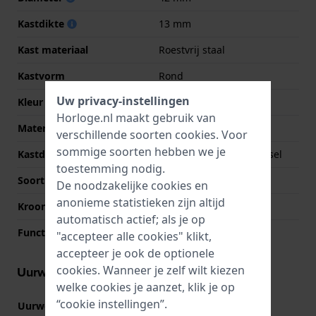
Kastdikte
13 mm
Kast materiaal
Roestvrij staal
Kastvorm
Rond
Uw privacy-instellingen
Kleur kast
Zilver
Horloge.nl maakt gebruik van
Materiaal kastdeksel
Roestvrij staal
verschillende soorten
cookies
. Voor
sommige soorten hebben we je
Kastdeksel
Geschroefde achterdeksel
toestemming nodig.
Soort glas
K1 Mineraal
De noodzakelijke cookies en
anonieme statistieken zijn altijd
Kroon
Trek kroon
automatisch actief; als je op
Functie bezel
Luchtvaart functies
"accepteer alle cookies" klikt,
accepteer je ook de optionele
cookies. Wanneer je zelf wilt kiezen
Uurwerk informatie
welke cookies je aanzet, klik je op
“cookie instellingen”.
Uurwerk nr.
5130.D
(
Bekijk specificaties
)