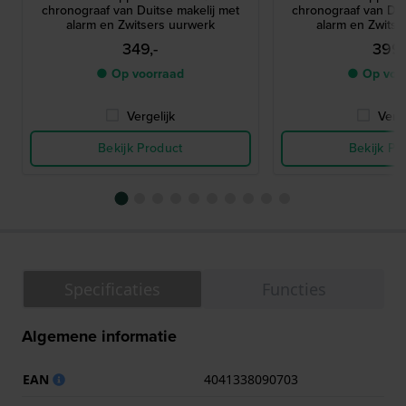
chronograaf van Duitse makelij met
chronograaf van Dui
alarm en Zwitsers uurwerk
alarm en Zwitse
349,-
399,
● Op voorraad
● Op voo
Vergelijk
Verge
Bekijk Product
Bekijk Pr
Specificaties
Functies
Algemene informatie
EAN
4041338090703