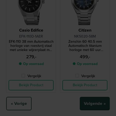
Casio Edifice
Citizen
EFK-110D-1AER
NK5020-58M
EFK-110 38 mm Automatisch
Zenshin 60 40.5 mm
horloge van roestvrij staal
Automatisch titanium
met unieke wijzerplaat met
horloge met 60 uur
structuur
gangreserve
279,-
499,-
● Op voorraad
● Op voorraad
Vergelijk
Vergelijk
Bekijk Product
Bekijk Product
« Vorige
Volgende »