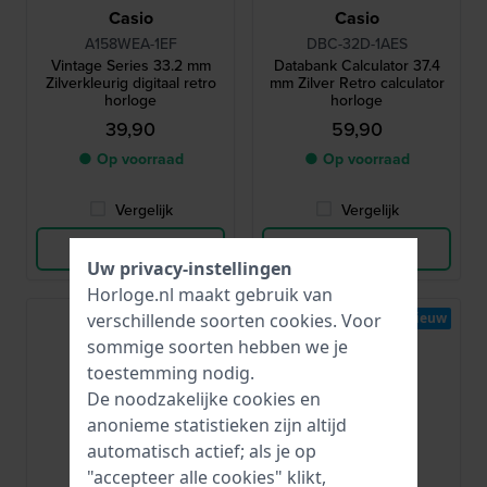
Casio
Casio
A158WEA-1EF
DBC-32D-1AES
Vintage Series 33.2 mm
Databank Calculator 37.4
Zilverkleurig digitaal retro
mm Zilver Retro calculator
horloge
horloge
39,90
59,90
● Op voorraad
● Op voorraad
Vergelijk
Vergelijk
Bekijk Product
Bekijk Product
Uw privacy-instellingen
Horloge.nl maakt gebruik van
Bestseller
Nieuw
verschillende soorten
cookies
. Voor
sommige soorten hebben we je
toestemming nodig.
De noodzakelijke cookies en
anonieme statistieken zijn altijd
automatisch actief; als je op
"accepteer alle cookies" klikt,