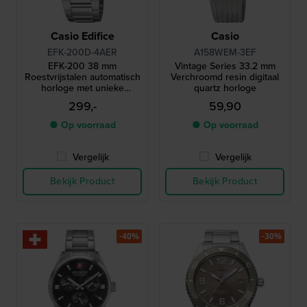
Casio Edifice
Casio
EFK-200D-4AER
A158WEM-3EF
EFK-200 38 mm
Vintage Series 33.2 mm
Roestvrijstalen automatisch
Verchroomd resin digitaal
horloge met unieke
quartz horloge
gelaagde wijzerplaat
299,-
59,90
● Op voorraad
● Op voorraad
Vergelijk
Vergelijk
Bekijk Product
Bekijk Product
-40%
-30%