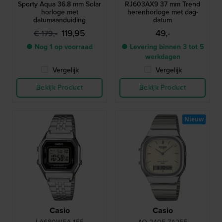
Sporty Aqua 36.8 mm Solar
RJ603AX9 37 mm Trend
horloge met
herenhorloge met dag-
datumaanduiding
datum
119,95
49,-
€ 179,-
● Nog 1 op voorraad
● Levering binnen 3 tot 5
werkdagen
Vergelijk
Vergelijk
Bekijk Product
Bekijk Product
Nieuw
Casio
Casio