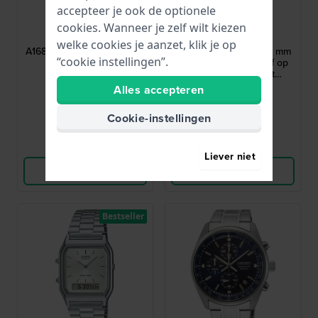
accepteer je ook de optionele
Casio
Casio Edifice
cookies. Wanneer je zelf wilt kiezen
A168WA-1YES
EQB-1300D-2AEF
welke cookies je aanzet, klik je op
A168 Series 36.3 mm Zilver
EQB-1300 Series 39.5 mm
“cookie instellingen”.
digitaal horloge
Moderne chronograaf op
zonne-energie met
smartphone koppeling
Alles accepteren
39,90
279,-
● Op voorraad
● Op voorraad
Cookie-instellingen
Vergelijk
Vergelijk
Liever niet
Bekijk Product
Bekijk Product
Bestseller