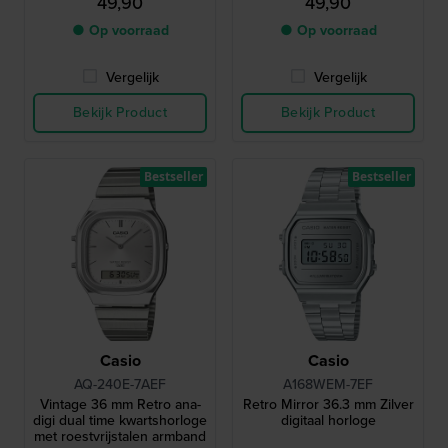
49,90
49,90
● Op voorraad
● Op voorraad
Vergelijk
Vergelijk
Bekijk Product
Bekijk Product
Bestseller
Bestseller
Casio
Casio
AQ-240E-7AEF
A168WEM-7EF
Vintage 36 mm Retro ana-
Retro Mirror 36.3 mm Zilver
digi dual time kwartshorloge
digitaal horloge
met roestvrijstalen armband