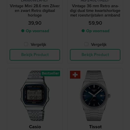
LA680WEA-1EF
AQ-240E-7A2EF
Vintage Mini 28.6 mm Zilver
Vintage 36 mm Retro ana-
en zwart Retro digitaal
digi dual time kwartshorloge
horloge
met roestvrijstalen armband
39,90
59,90
● Op voorraad
● Op voorraad
Vergelijk
Vergelijk
Bekijk Product
Bekijk Product
Bestseller
Casio
Tissot