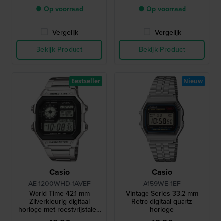
● Op voorraad
● Op voorraad
Vergelijk
Vergelijk
Bekijk Product
Bekijk Product
Bestseller
Nieuw
Casio
Casio
AE-1200WHD-1AVEF
A159WE-1EF
World Time 42.1 mm
Vintage Series 33.2 mm
Zilverkleurig digitaal
Retro digitaal quartz
horloge met roestvrijstalen
horloge
armband