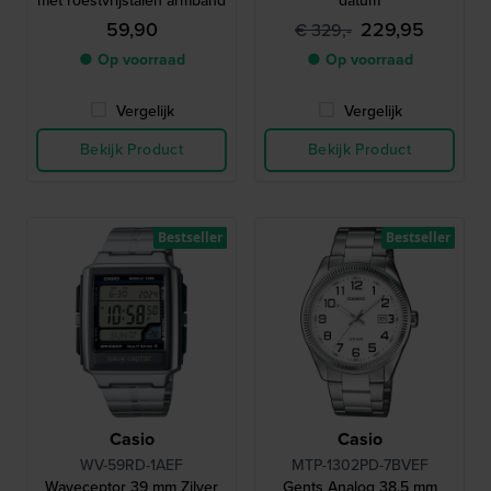
met roestvrijstalen armband
datum
59,90
229,95
€ 329,-
● Op voorraad
● Op voorraad
Vergelijk
Vergelijk
Bekijk Product
Bekijk Product
Bestseller
Bestseller
Casio
Casio
WV-59RD-1AEF
MTP-1302PD-7BVEF
Waveceptor 39 mm Zilver
Gents Analog 38.5 mm