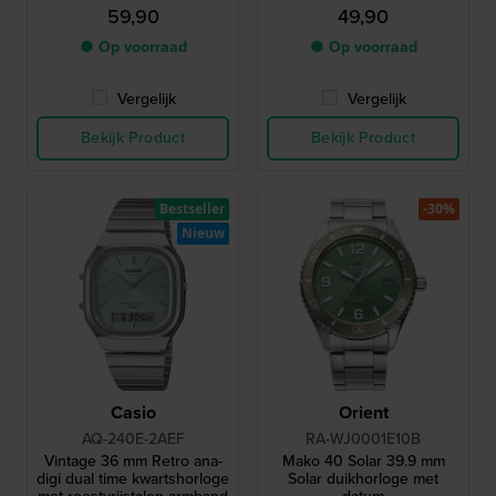
59,90
49,90
● Op voorraad
● Op voorraad
Vergelijk
Vergelijk
Bekijk Product
Bekijk Product
Bestseller
-30%
Nieuw
Casio
Orient
AQ-240E-2AEF
RA-WJ0001E10B
Vintage 36 mm Retro ana-
Mako 40 Solar 39.9 mm
digi dual time kwartshorloge
Solar duikhorloge met