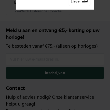
Liever niet
band combinatie met klikdeksel
Ice-Watch Historische Collectie
Meld u aan en ontvang €5,- korting op uw
horloge!
Te besteden vanaf €75,- (alleen op horloges)
Inschrijven
Contact
Hulp of advies nodig? Onze klantenservice
helpt u graag!