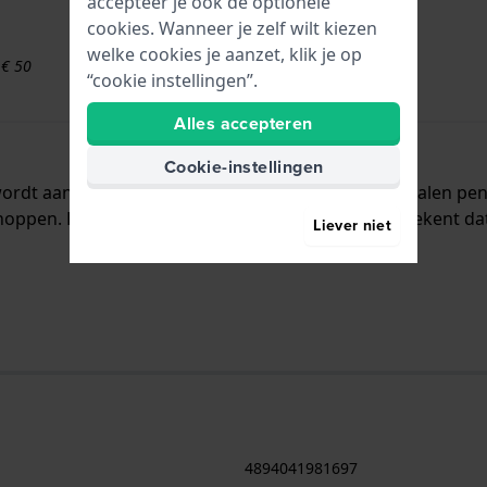
accepteer je ook de optionele
cookies. Wanneer je zelf wilt kiezen
welke cookies je aanzet, klik je op
 € 50
“cookie instellingen”.
Alles accepteren
Cookie-instellingen
wordt aan het horloge bevestigd door middel van stalen p
oppen. De band heeft geen rechte aanzet wat betekent dat 
Liever niet
4894041981697