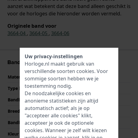
aanzet wat betekent dat deze band alleen geschikt is
voor de horloges die hieronder worden vermeld.
Originele band voor
3664-04
,
3664-05
,
3664-06
Uw privacy-instellingen
Band informatie
Horloge.nl maakt gebruik van
verschillende soorten
cookies
. Voor
Materiaal Band
Titanium
sommige soorten hebben we je
toestemming nodig.
Type band
Schakelband
De noodzakelijke cookies en
Bandbreedte
20 mm
anonieme statistieken zijn altijd
automatisch actief; als je op
Breedte bandaanzet
20 mm
"accepteer alle cookies" klikt,
Bandbreedte bij sluiting
18 mm
accepteer je ook de optionele
cookies. Wanneer je zelf wilt kiezen
Kleur Band
Grijs
welke cookies je aanzet, klik je op