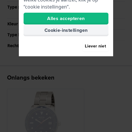
“cookie instellingen”.
Type sluiting
Vouwsluiting met
drukknoppen
Alles accepteren
Kleur sluiting
Grijs
Cookie-instellingen
Type bevestiging
Bandpennen
Rechte bandaanzet
Nee
Liever niet
Onlangs bekeken