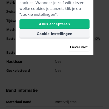
cookies. Wanneer je zelf wilt kiezen
Merk uurwerk
Miyota
welke cookies je aanzet, klik je op
Zwitsers uurwerk
Nee
“cookie instellingen”.
Tijdsaanduiding
Analoog
Alles accepteren
Mechanisme
Quartz
Cookie-instellingen
Batterij
Renata R364 364 / SR621SW
Batterij
Liever niet
Batterijduur
60 Maanden
Hackbaar
Nee
Geskeletteerd
Nee
Band informatie
Materiaal Band
Roestvrij staal