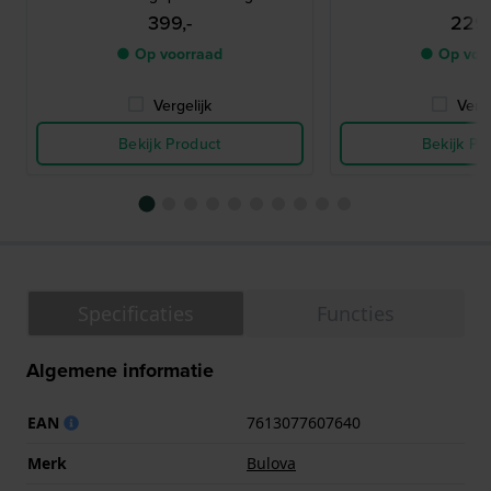
399,-
229,
● Op voorraad
● Op voo
Vergelijk
Verge
Bekijk Product
Bekijk Pr
Specificaties
Functies
Algemene informatie
EAN
7613077607640
Merk
Bulova