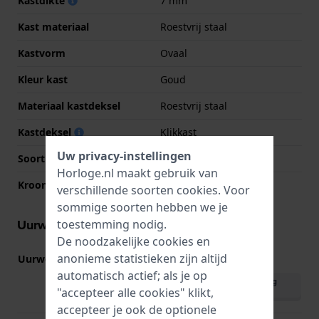
Kastdikte
7 mm
Kast materiaal
Roestvrij staal
Kastvorm
Ovaal
Kleur kast
Goud
Materiaal kastdeksel
Roestvrij staal
Kastdeksel
Klikkast
Uw privacy-instellingen
Soort glas
Saffier
Horloge.nl maakt gebruik van
Kroon
Trek kroon
verschillende soorten
cookies
. Voor
sommige soorten hebben we je
Uurwerk informatie
toestemming nodig.
De noodzakelijke cookies en
anonieme statistieken zijn altijd
Uurwerk nr.
GL24
(
Bekijk specificaties
)
automatisch actief; als je op
Download handleiding
"accepteer alle cookies" klikt,
(English)
accepteer je ook de optionele