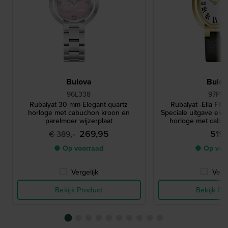
Bulova
Bulo
96L338
97P18
Rubaiyat 30 mm Elegant quartz
Rubaiyat -Ella Fit
horloge met cabuchon kroon en
Speciale uitgave eleg
parelmoer wijzerplaat
horloge met cabo
diamant op 
269,95
519,
€ 389,-
● Op voorraad
● Op voo
Vergelijk
Verge
Bekijk Product
Bekijk Pr