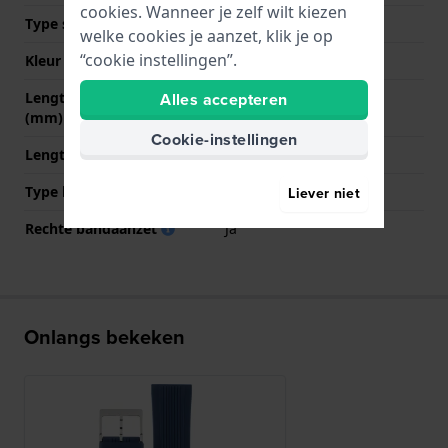
cookies. Wanneer je zelf wilt kiezen
Type sluiting
Gesp
welke cookies je aanzet, klik je op
“cookie instellingen”.
Kleur sluiting
Zilver
Lengte band op 12 uur
75 mm
Alles accepteren
(mm)
Cookie-instellingen
Lengte band op 6 uur (mm)
120 mm
Type bevestiging
Bandpennen
Liever niet
Rechte bandaanzet
Ja
Onlangs bekeken