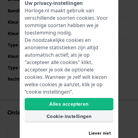
Uw privacy-instellingen
Horloge.nl maakt gebruik van
Bandbreedte bij sluiting
20 mm
verschillende soorten
cookies
. Voor
Kleur Band
Zwart
sommige soorten hebben we je
toestemming nodig.
Kleur stiksel
Zwart
De noodzakelijke cookies en
Type sluiting
Gesp vouwsluiting
anonieme statistieken zijn altijd
automatisch actief; als je op
Kleur sluiting
Zilver
"accepteer alle cookies" klikt,
Type bevestiging
Bandpennen
accepteer je ook de optionele
cookies. Wanneer je zelf wilt kiezen
Rechte bandaanzet
Ja
welke cookies je aanzet, klik je op
“cookie instellingen”.
Alles accepteren
Onlangs bekeken
Cookie-instellingen
Liever niet