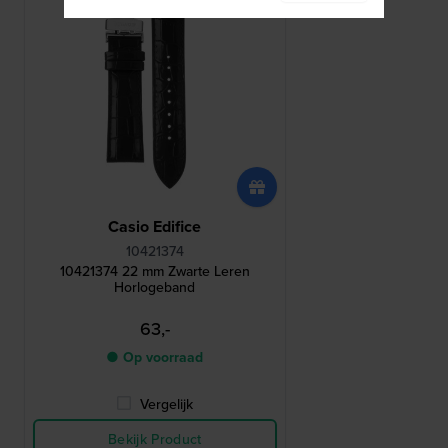
Casio Edifice
10421374
10421374 22 mm Zwarte Leren
Horlogeband
63,-
● Op voorraad
Vergelijk
Bekijk Product