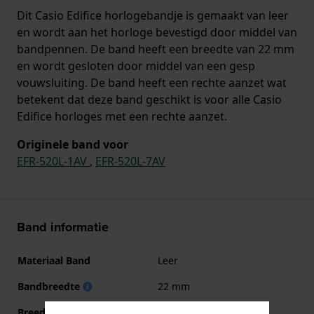
Dit Casio Edifice horlogebandje is gemaakt van leer
en wordt aan het horloge bevestigd door middel van
bandpennen. De band heeft een breedte van 22 mm
en wordt gesloten door middel van een gesp
vouwsluiting. De band heeft een rechte aanzet wat
betekent dat deze band geschikt is voor alle Casio
Edifice horloges met een rechte aanzet.
Originele band voor
EFR-520L-1AV
,
EFR-520L-7AV
Band informatie
Materiaal Band
Leer
Bandbreedte
22 mm
Breedte bandaanzet
22 mm