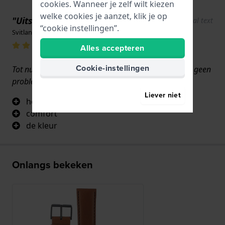
cookies. Wanneer je zelf wilt kiezen
welke cookies je aanzet, klik je op
"Uitstekend product"
Show original text
“cookie instellingen”.
Svitlana Bozunova · 17 juni 2022
Alles accepteren
Cookie-instellingen
Tot nu toe is alles in orde, maar ik weet zeker dat er geen
problemen zullen zijn gezien de kwaliteit
Liever niet
het materiaal
comfort
de kleur
Onlangs bekeken