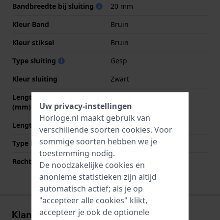
Bandbreedte bij sluiting
20 mm
Kleur Band
Bruin
Kleur stiksel
Bruin
Type sluiting
Gesp
Kleur sluiting
Zwart
Lengte band op 12 uur
80 mm
Uw privacy-instellingen
(mm)
Horloge.nl maakt gebruik van
Lengte band op 6 uur (mm)
130 mm
verschillende soorten
cookies
. Voor
sommige soorten hebben we je
Type bevestiging
Bandpennen
toestemming nodig.
Rechte bandaanzet
Ja
De noodzakelijke cookies en
anonieme statistieken zijn altijd
automatisch actief; als je op
"accepteer alle cookies" klikt,
accepteer je ook de optionele
Klantenreviews