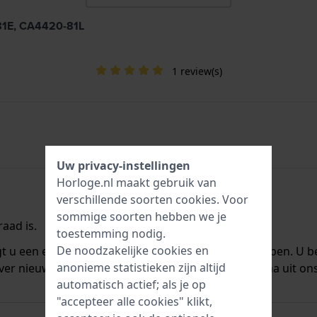
-81E, CA4420-81L
1 review(s)
Uw privacy-instellingen
Horloge.nl maakt gebruik van
verschillende soorten
cookies
. Voor
sommige soorten hebben we je
aad is.
toestemming nodig.
De noodzakelijke cookies en
ngt u een e-mail zodra we het weer op voorraad hebben. U b
anonieme statistieken zijn altijd
ver nieuwe voorraad. Het wordt onmiddellijk daarna uit on
automatisch actief; als je op
"accepteer alle cookies" klikt,