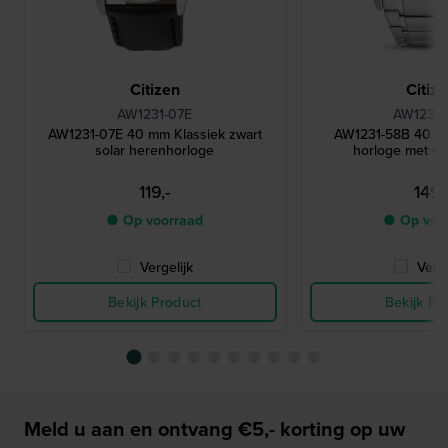
Citizen
Citiz
AW1231-07E
AW1231-
AW1231-07E 40 mm Klassiek zwart
AW1231-58B 40 mm
solar herenhorloge
horloge met s
119,-
149,
● Op voorraad
● Op voo
Vergelijk
Verge
Bekijk Product
Bekijk Pr
Meld u aan en ontvang €5,- korting op uw