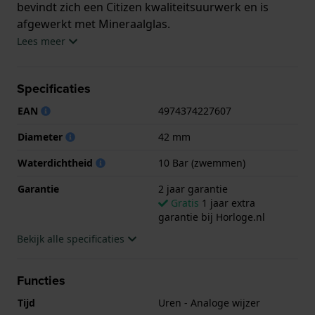
bevindt zich een Citizen kwaliteitsuurwerk en is
afgewerkt met Mineraalglas.
Lees meer
Het horloge is 10ATM. Dit betekent dat het horloge
geschikt is om mee te zwemmen. Verder wordt het
Specificaties
horloge geleverd met 2 jaar garantie.
EAN
4974374227607
.
Diameter
42 mm
Waterdichtheid
10 Bar (zwemmen)
Garantie
2 jaar garantie
Gratis
1 jaar extra
garantie bij Horloge.nl
Bekijk alle specificaties
Functies
Tijd
Uren - Analoge wijzer