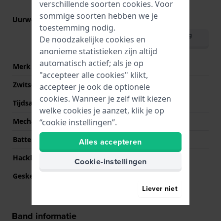
verschillende soorten
cookies
. Voor
sommige soorten hebben we je
Uurwerk nr.
E101
(
Bekijk specificaties
)
toestemming nodig.
Download handleiding
De noodzakelijke cookies en
(English)
anonieme statistieken zijn altijd
automatisch actief; als je op
Merk uurwerk
Citizen
"accepteer alle cookies" klikt,
Zwitsers uurwerk
Nee
accepteer je ook de optionele
cookies. Wanneer je zelf wilt kiezen
Tijdsaanduiding
Analoog
welke cookies je aanzet, klik je op
Mechanisme
Solar Quartz
“cookie instellingen”.
Batterij
MT621
Alles accepteren
Hackbaar
Ja
Cookie-instellingen
Geskeletteerd
Nee
Liever niet
Band informatie