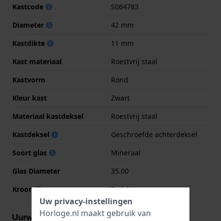
Kastcode
S064783
Diameter
42 mm
Kastdikte
11 mm
Kast materiaal
Roestvrij staal
Kastvorm
Rond
Kleur kast
Zwart
Materiaal kastdeksel
Roestvrij staal
Kastdeksel
Geschroefde achterdeksel
Soort glas
Mineraal
Glas Diameter
35.00
Kroon
Trek kroon
Uw privacy-instellingen
Horloge.nl maakt gebruik van
Uurwerk informatie