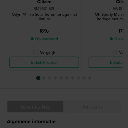
Citizen
Citiz
BM7631-52L
AW1816-
Odyn 41 mm Solar herenhorloge met
OF Sporty Marine 
datum
horloge met dat
189,-
179,
● Op voorraad
● Op voo
Vergelijk
Verge
Bekijk Product
Bekijk Pr
Specificaties
Functies
Algemene informatie