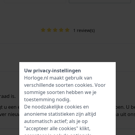
1 review(s)
Uw privacy-instellingen
Horloge.nl maakt gebruik van
verschillende soorten
cookies
. Voor
sommige soorten hebben we je
aad is.
toestemming nodig.
De noodzakelijke cookies en
ngt u een e-mail zodra we het weer op voorraad hebben. U b
anonieme statistieken zijn altijd
ver nieuwe voorraad. Het wordt onmiddellijk daarna uit on
automatisch actief; als je op
"accepteer alle cookies" klikt,