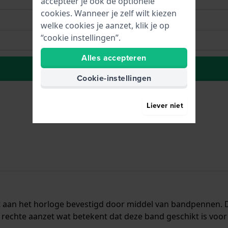
accepteer je ook de optionele
cookies. Wanneer je zelf wilt kiezen
welke cookies je aanzet, klik je op
“cookie instellingen”.
Alles accepteren
Plaats in wenslijst
Cookie-instellingen
Liever niet
dt aan het horloge bevestigd door middel van bandpennen.
rechte aanzet wat betekent dat deze band geschikt is voor 