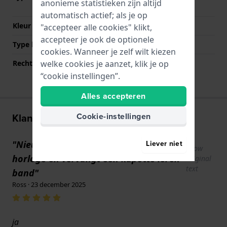
anonieme statistieken zijn altijd
drukknoppen
automatisch actief; als je op
Kleur sluiting
Zilver
"accepteer alle cookies" klikt,
accepteer je ook de optionele
Type bevestiging
Bandpennen
cookies. Wanneer je zelf wilt kiezen
welke cookies je aanzet, klik je op
Rechte bandaanzet
Nee
“cookie instellingen”.
Alles accepteren
Cookie-instellingen
Klantenreviews
Liever niet
"Nieuwe horlogeband verbetert het
Show
horloge en vervangt een kapotte leren
original
text
band"
Ross · 23 december 2025
ja