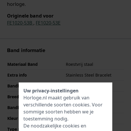
horloge.
Originele band voor
FE1020-53B
,
FE1020-53E
Band informatie
Materiaal Band
Roestvrij staal
Extra info
Stainless Steel Bracelet
Bandbreedte
14 mm
Uw privacy-instellingen
Breedte bandaanzet
9 mm
Horloge.nl maakt gebruik van
verschillende soorten
cookies
. Voor
Bandbreedte bij sluiting
14 mm
sommige soorten hebben we je
toestemming nodig.
Kleur Band
Zilver
De noodzakelijke cookies en
Type sluiting
Vouwsluiting met