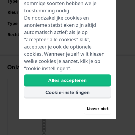
Type sluiting
Sieraadsluiting
sommige soorten hebben we je
toestemming nodig.
Kleur sluiting
Zilver
De noodzakelijke cookies en
Type bevestiging
Stalen pennen
anonieme statistieken zijn altijd
automatisch actief; als je op
Rechte bandaanzet
Nee
"accepteer alle cookies" klikt,
accepteer je ook de optionele
cookies. Wanneer je zelf wilt kiezen
welke cookies je aanzet, klik je op
Onlangs bekeken
“cookie instellingen”.
Alles accepteren
Cookie-instellingen
Liever niet