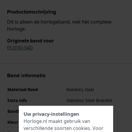
Productomschrijving
Dit is alleen de horlogeband, niet het complete
horloge.
Originele band voor
FE2030-54D
Band informatie
Materiaal Band
Roestvrij staal
Extra info
Stainless Steel Bracelet
Bandbreedte
7 mm
Uw privacy-instellingen
Horloge.nl maakt gebruik van
Kleur Band
Zilver
verschillende soorten
cookies
. Voor