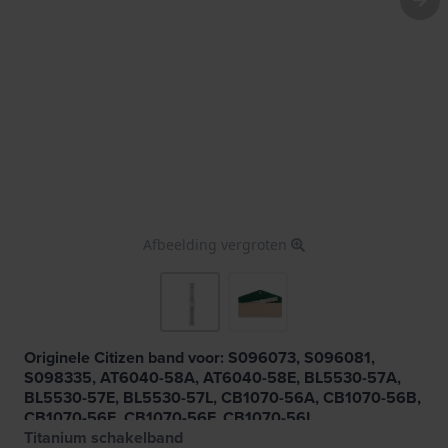
Afbeelding vergroten
Originele Citizen band voor: S096073, S096081,
S098335, AT6040-58A, AT6040-58E, BL5530-57A,
BL5530-57E, BL5530-57L, CB1070-56A, CB1070-56B,
CB1070-56E, CB1070-56F, CB1070-56L
Titanium schakelband