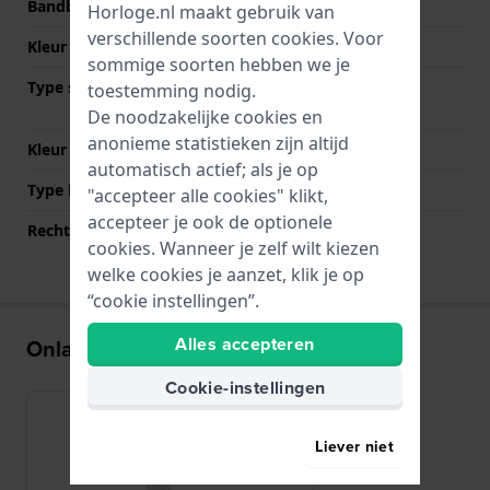
Bandbreedte bij sluiting
18 mm
Horloge.nl maakt gebruik van
verschillende soorten
cookies
. Voor
Kleur Band
Grijs
sommige soorten hebben we je
Type sluiting
Vouwsluiting met
toestemming nodig.
drukknoppen
De noodzakelijke cookies en
anonieme statistieken zijn altijd
Kleur sluiting
Grijs
automatisch actief; als je op
Type bevestiging
Bandpennen
"accepteer alle cookies" klikt,
accepteer je ook de optionele
Rechte bandaanzet
Nee
cookies. Wanneer je zelf wilt kiezen
welke cookies je aanzet, klik je op
“cookie instellingen”.
Alles accepteren
Onlangs bekeken
Cookie-instellingen
Liever niet