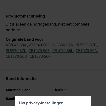
Productomschrijving
Dit is alleen de horlogeband, niet het complete
horloge.
Originele band voor
AT6040-58A
,
AT6040-58E
,
BL5530-57A
,
BL5530-57E
,
BL5530-57L
,
CB1070-56E
,
CB1070-56L
,
CB1070-56A
,
CB1070-56B
,
CB1070-56F
Band informatie
Materiaal Band
Titanium
Bandbreedte
20 mm
Uw privacy-instellingen